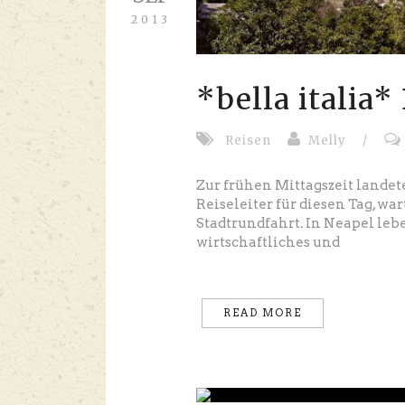
2013
*bella italia
Reisen
Melly
/
Zur frühen Mittagszeit landete
Reiseleiter für diesen Tag, war
Stadtrundfahrt. In Neapel leb
wirtschaftliches und
READ MORE