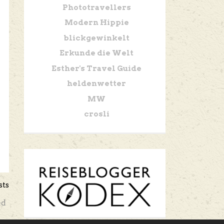
Phototravellers
Modern Hippie
blickgewinkelt
Erkunde die Welt
Esther's Travel Guide
heldenwetter
MW
crosli
sts
ed