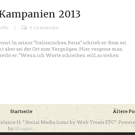
* Kampanien 2013
elly
/
0 Comments
nt. In seiner "Italienischen Reise" schrieb er: Rom sei
ent aber sei der Ort zum Vergnügen. Hier vergesse man
reibt er: "Wenn ich Worte schreiben will, so stehen
Startseite
Ältere Po
elanie H. * Social Media Icons by Web Treats ETC*. Power
by
Blogger
.