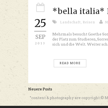
*bella italia
25
Landschaft
,
Reisen
M
Mehrmals besucht Goethe Sorre
SEP
der Platz zum Studieren, Sorr
2013
sich und die Welt. Weiter sch
READ MORE
Neuere Posts
*content & photography are copyright © M