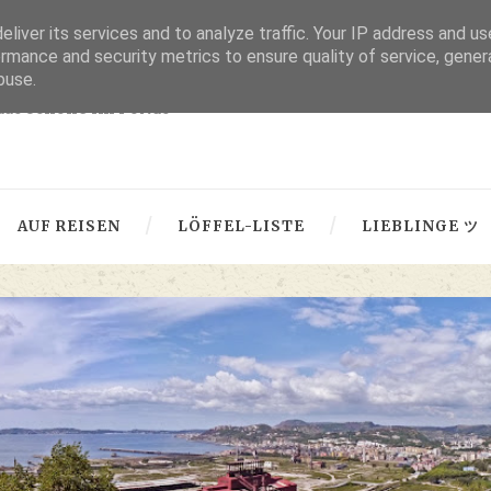
liver its services and to analyze traffic. Your IP address and u
thru lensed eyes
rmance and security metrics to ensure quality of service, gene
buse.
 das Schöne im Fokus -
AUF REISEN
LÖFFEL-LISTE
LIEBLINGE ツ