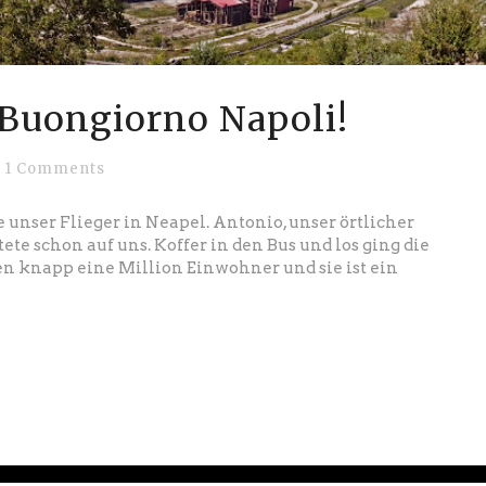
* Buongiorno Napoli!
1 Comments
 unser Flieger in Neapel. Antonio, unser örtlicher
tete schon auf uns. Koffer in den Bus und los ging die
en knapp eine Million Einwohner und sie ist ein