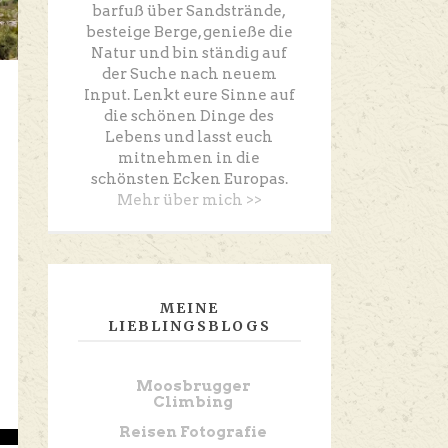
barfuß über Sandstrände,
besteige Berge, genieße die
Natur und bin ständig auf
der Suche nach neuem
Input. Lenkt eure Sinne auf
die schönen Dinge des
Lebens und lasst euch
mitnehmen in die
schönsten Ecken Europas.
Mehr über mich >>
MEINE
LIEBLINGSBLOGS
Moosbrugger
Climbing
Reisen Fotografie