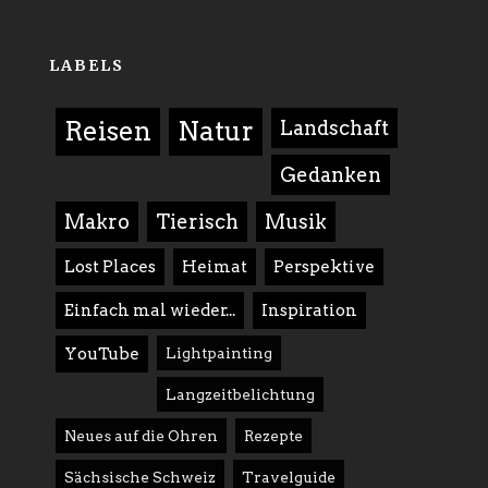
LABELS
Reisen
Natur
Landschaft
Gedanken
Makro
Tierisch
Musik
Lost Places
Heimat
Perspektive
Einfach mal wieder...
Inspiration
YouTube
Lightpainting
Langzeitbelichtung
Neues auf die Ohren
Rezepte
Sächsische Schweiz
Travelguide