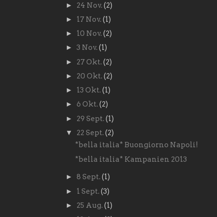
►
24 Nov.
(2)
►
17 Nov.
(1)
►
10 Nov.
(2)
►
3 Nov.
(1)
►
27 Okt.
(2)
►
20 Okt.
(2)
►
13 Okt.
(1)
►
6 Okt.
(2)
►
29 Sept.
(1)
▼
22 Sept.
(2)
*bella italia* Buongiorno Napoli!
*bella italia* Kampanien 2013
►
8 Sept.
(1)
►
1 Sept.
(3)
►
25 Aug.
(1)