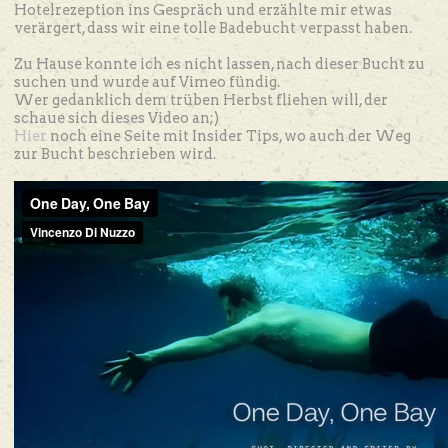
Hotelrezeption ins Gespräch und erzählte mir etwas
verärgert, dass wir eine tolle Badebucht verpasst haben.
Zu Hause konnte ich es nicht lassen, nach dieser Bucht zu
suchen und wurde auf Vimeo fündig.
Wer gedanklich dem trüben Herbst fliehen will, der
schaue sich dieses Video an;)
Hier
noch eine Seite mit Insider Tips, wo auch der Weg
zur Bucht beschrieben wird.