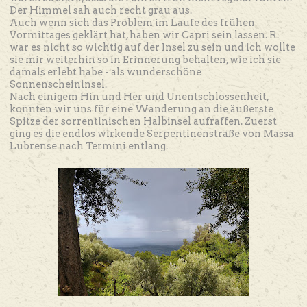
Der Himmel sah auch recht grau aus.
Auch wenn sich das Problem im Laufe des frühen
Vormittages geklärt hat, haben wir Capri sein lassen. R.
war es nicht so wichtig auf der Insel zu sein und ich wollte
sie mir weiterhin so in Erinnerung behalten, wie ich sie
damals erlebt habe - als wunderschöne
Sonnenscheininsel.
Nach einigem Hin und Her und Unentschlossenheit,
konnten wir uns für eine Wanderung an die äußerste
Spitze der sorrentinischen Halbinsel aufraffen. Zuerst
ging es die endlos wirkende Serpentinenstraße von Massa
Lubrense nach Termini entlang.