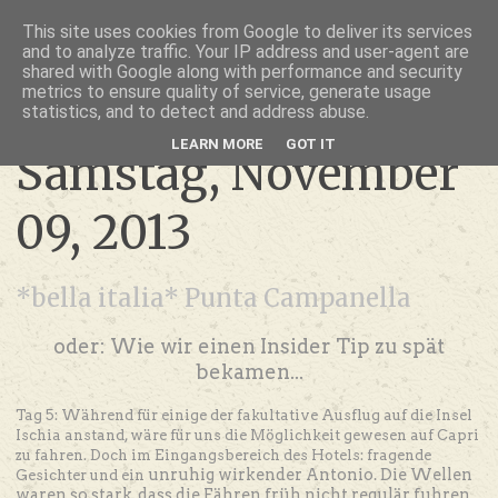
thru lensed eyes
This site uses cookies from Google to deliver its services
and to analyze traffic. Your IP address and user-agent are
- das Schöne im Fokus -
shared with Google along with performance and security
metrics to ensure quality of service, generate usage
statistics, and to detect and address abuse.
LEARN MORE
GOT IT
Samstag, November
09, 2013
*bella italia* Punta Campanella
oder: Wie wir einen Insider Tip zu spät
bekamen...
Tag 5: Während für einige der fakultative Ausflug auf die Insel
Ischia anstand, wäre für uns die Möglichkeit gewesen auf Capri
zu fahren. Doch im Eingangsbereich des Hotels: fragende
unruhig wirkender Antonio. Die Wellen
Gesichter und ein
waren so stark, dass die Fähren früh nicht regulär fuhren.