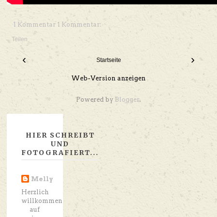
1 Kommentar 1 Kommentar:
Teilen
‹
›
Startseite
Web-Version anzeigen
Powered by
Blogger
.
HIER SCHREIBT
UND
FOTOGRAFIERT...
Melly
Herzlich
willkommen
auf