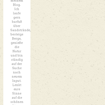
meinem
Blog.
Ich
laufe
gern
barfuß
über
Sandstrände,
besteige
Berge,
genieße
die
Natur
und bin
ständig
auf der
Suche
nach
neuem
Input.
Lenkt
eure
Sinne
auf die
schönen