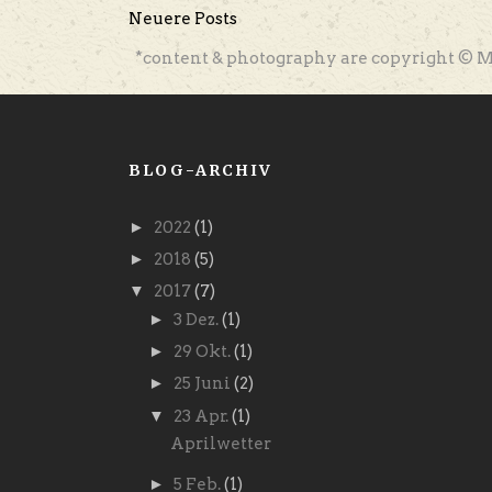
Neuere Posts
*content & photography are copyright © M
BLOG-ARCHIV
►
2022
(1)
►
2018
(5)
▼
2017
(7)
►
3 Dez.
(1)
►
29 Okt.
(1)
►
25 Juni
(2)
▼
23 Apr.
(1)
Aprilwetter
►
5 Feb.
(1)