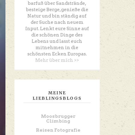
barfuß über Sandstrände,
besteige Berge, genieße die
Natur und bin ständig auf
der Suche nach neuem
Input. Lenkt eure Sinne auf
die schönen Dinge des
Lebens und lasst euch
mitnehmen in die
schönsten Ecken Europas.
Mehr über mich >>
MEINE
LIEBLINGSBLOGS
Moosbrugger
Climbing
Reisen Fotografie