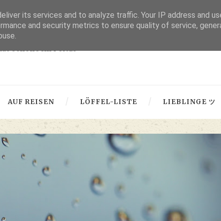
liver its services and to analyze traffic. Your IP address and u
thru lensed eyes
rmance and security metrics to ensure quality of service, gene
buse.
 das Schöne im Fokus -
AUF REISEN
LÖFFEL-LISTE
LIEBLINGE ツ