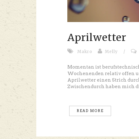
Aprilwetter
Makro
Melly
/
Momentan ist berufstechnisch
Wochenenden relativ offen un
Aprilwetter einen Strich durc
Zwischendurch haben mich di
READ MORE