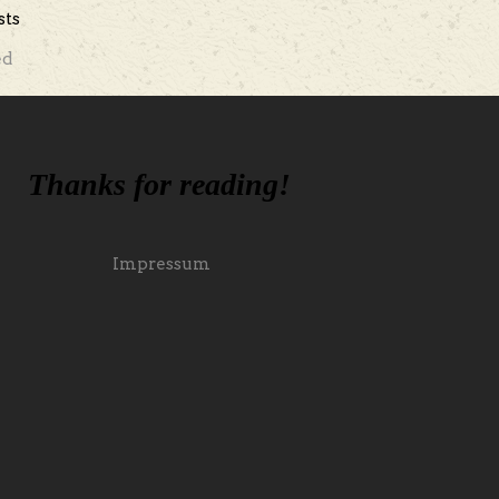
sts
ed
Thanks for reading!
Impressum