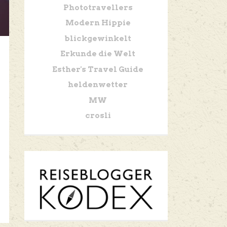
Phototravellers
Modern Hippie
blickgewinkelt
Erkunde die Welt
Esther's Travel Guide
heldenwetter
MW
crosli