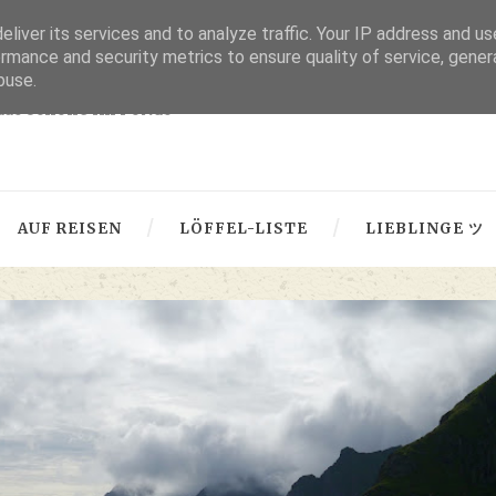
liver its services and to analyze traffic. Your IP address and u
thru lensed eyes
rmance and security metrics to ensure quality of service, gene
buse.
 das Schöne im Fokus -
AUF REISEN
LÖFFEL-LISTE
LIEBLINGE ツ