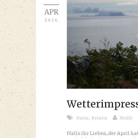
APR
2016
Wetterimpres
Natur
,
Reisen
Melly
Hallo ihr Lieben, der April h