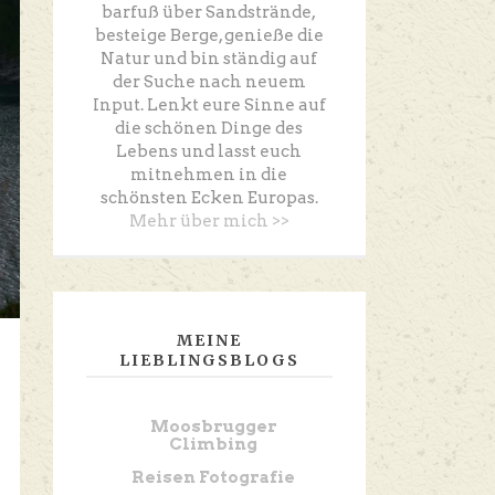
barfuß über Sandstrände,
besteige Berge, genieße die
Natur und bin ständig auf
der Suche nach neuem
Input. Lenkt eure Sinne auf
die schönen Dinge des
Lebens und lasst euch
mitnehmen in die
schönsten Ecken Europas.
Mehr über mich >>
MEINE
LIEBLINGSBLOGS
Moosbrugger
Climbing
Reisen Fotografie