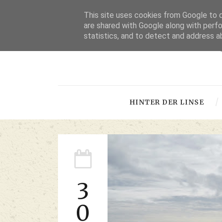
This site uses cookies from Google to de
are shared with Google along with perfo
statistics, and to detect and address a
-
HINTER DER LINSE
3
0