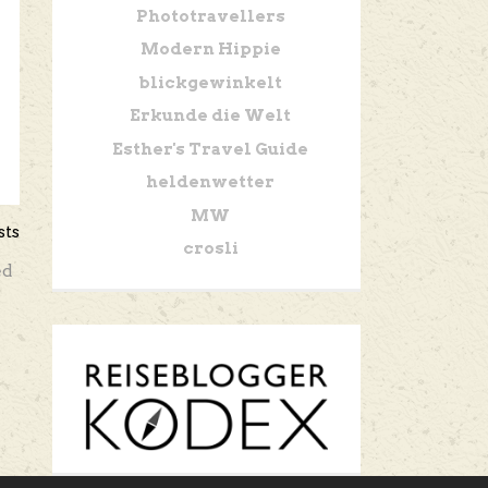
Phototravellers
Modern Hippie
blickgewinkelt
Erkunde die Welt
Esther's Travel Guide
heldenwetter
MW
sts
crosli
ed