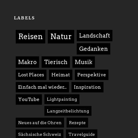
LABELS
Reisen
Natur
Landschaft
Gedanken
Makro
Tierisch
Musik
Lost Places
Heimat
Perspektive
Einfach mal wieder...
Inspiration
YouTube
Lightpainting
Langzeitbelichtung
Neues auf die Ohren
Rezepte
Sächsische Schweiz
Travelguide