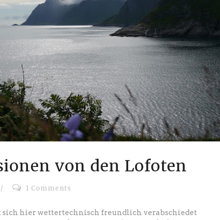
sionen von den Lofoten
/
1 Comments
at sich hier wettertechnisch freundlich verabschiedet