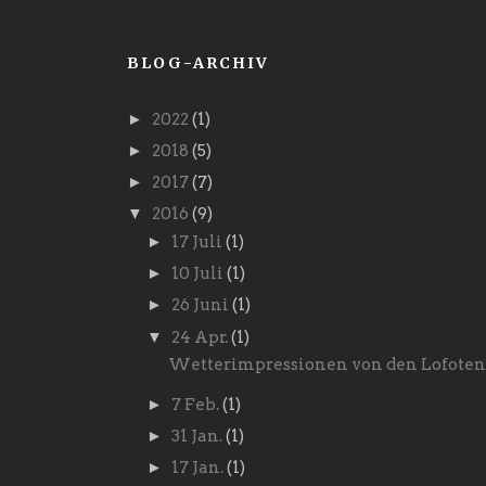
BLOG-ARCHIV
►
2022
(1)
►
2018
(5)
►
2017
(7)
▼
2016
(9)
►
17 Juli
(1)
►
10 Juli
(1)
►
26 Juni
(1)
▼
24 Apr.
(1)
Wetterimpressionen von den Lofoten
►
7 Feb.
(1)
►
31 Jan.
(1)
►
17 Jan.
(1)