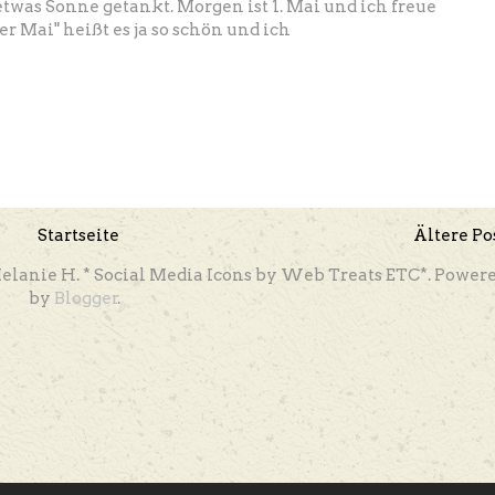
etwas Sonne getankt. Morgen ist 1. Mai und ich freue
r Mai" heißt es ja so schön und ich
Startseite
Ältere Po
elanie H. * Social Media Icons by Web Treats ETC*. Power
by
Blogger
.