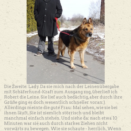
Die Zweite: Lady. Da sie mich nach der Leinenübergabe
mit Schäferhund-Kraft zum Ausgang zog, überließ ich
Robert die Leine. Sie lief auch bedächtig, aber durch ihre
Größe ging es doch wesentlich schneller voran:)
Allerdings meinte die gute Frau: Mal sehen, wie sie bei
ihnen läuft. Sie ist ziemlich störrisch und bleibt
manchmal einfach stehen. Und siehe da: nach etwa 10
Minuten war sie auch durch starkes Ziehen nicht
vorwärts zu bewegen. Wie sie schaute - herrlich. Wenn