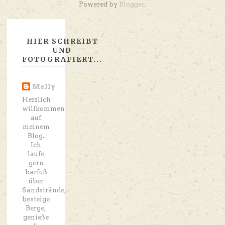
Powered by
Blogger
.
HIER SCHREIBT
UND
FOTOGRAFIERT...
Melly
Herzlich
willkommen
auf
meinem
Blog.
Ich
laufe
gern
barfuß
über
Sandstrände,
besteige
Berge,
genieße