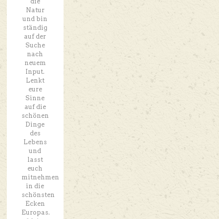
die
Natur
und bin
ständig
auf der
Suche
nach
neuem
Input.
Lenkt
eure
Sinne
auf die
schönen
Dinge
des
Lebens
und
lasst
euch
mitnehmen
in die
schönsten
Ecken
Europas.