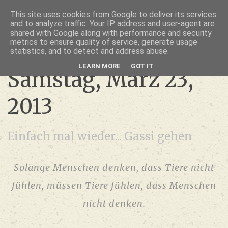
thru lensed eyes
This site uses cookies from Google to deliver its services
and to analyze traffic. Your IP address and user-agent are
- das Schöne im Fokus -
shared with Google along with performance and security
metrics to ensure quality of service, generate usage
statistics, and to detect and address abuse.
LEARN MORE
GOT IT
Samstag, März 23,
2013
Einfach mal wieder... Gassi gehen
Solange Menschen denken, dass Tiere nicht
fühlen, müssen Tiere fühlen, dass Menschen
nicht denken.