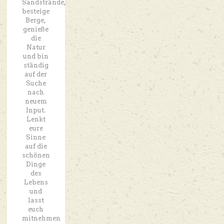
Sandstrände,
besteige
Berge,
genieße
die
Natur
und bin
ständig
auf der
Suche
nach
neuem
Input.
Lenkt
eure
Sinne
auf die
schönen
Dinge
des
Lebens
und
lasst
euch
mitnehmen