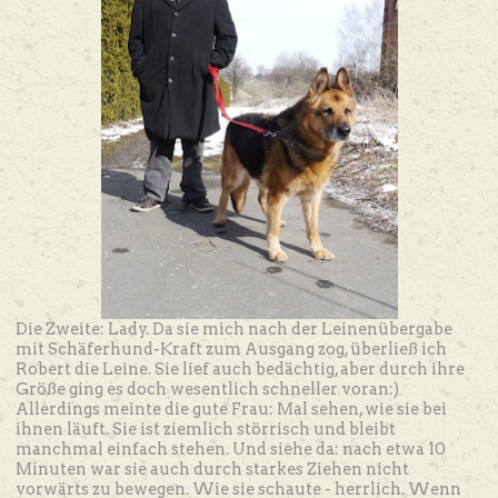
Die Zweite: Lady. Da sie mich nach der Leinenübergabe
mit Schäferhund-Kraft zum Ausgang zog, überließ ich
Robert die Leine. Sie lief auch bedächtig, aber durch ihre
Größe ging es doch wesentlich schneller voran:)
Allerdings meinte die gute Frau: Mal sehen, wie sie bei
ihnen läuft. Sie ist ziemlich störrisch und bleibt
manchmal einfach stehen. Und siehe da: nach etwa 10
Minuten war sie auch durch starkes Ziehen nicht
vorwärts zu bewegen. Wie sie schaute - herrlich. Wenn