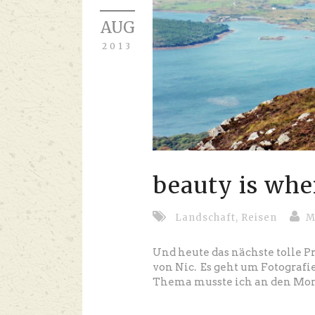
AUG
2013
beauty is wher
Landschaft
,
Reisen
M
Und heute das nächste tolle P
von Nic. Es geht um Fotografi
Thema musste ich an den Mo