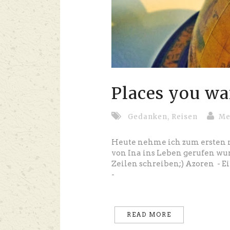
Places you wan
Gedanken
,
Reisen
Me
Heute nehme ich zum ersten ma
von Ina ins Leben gerufen wu
Zeilen schreiben;) Azoren - 
-
READ MORE