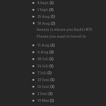
►
8 Sept.
(1)
►
1 Sept.
(3)
►
25 Aug.
(1)
▼
18 Aug.
(2)
beauty is where you find it #73
Places you want to travel to
►
11 Aug.
(2)
►
4 Aug.
(3)
►
28 Juli
(1)
►
14 Juli
(1)
►
7 Juli
(1)
►
23 Juni
(1)
►
16 Juni
(1)
►
2 Juni
(1)
►
19 Mai
(1)