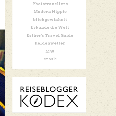
Phototravellers
Modern Hippie
blickgewinkelt
Erkunde die Welt
Esther's Travel Guide
heldenwetter
MW
crosli