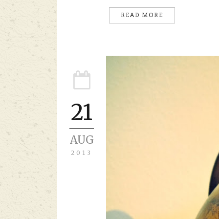
READ MORE
21
AUG
2013