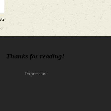
sts
ed
Thanks for reading!
Impressum