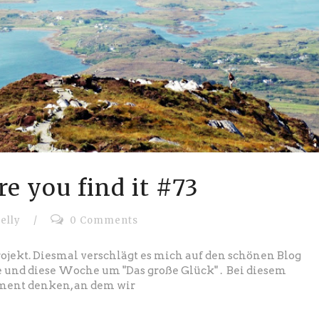
e you find it #73
elly
/
0 Comments
rojekt. Diesmal verschlägt es mich auf den schönen Blog
e und diese Woche um "Das große Glück" . Bei diesem
ment denken, an dem wir