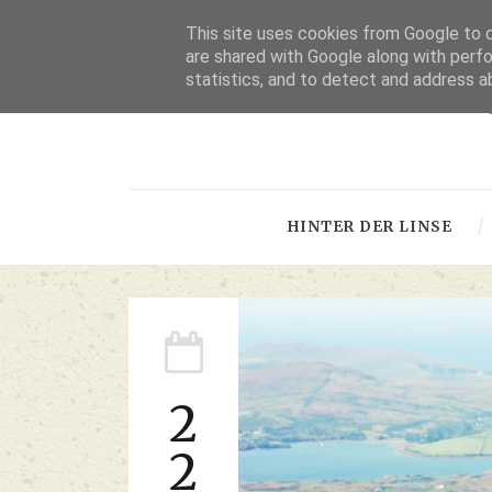
This site uses cookies from Google to de
are shared with Google along with perfo
statistics, and to detect and address a
-
HINTER DER LINSE
2
2