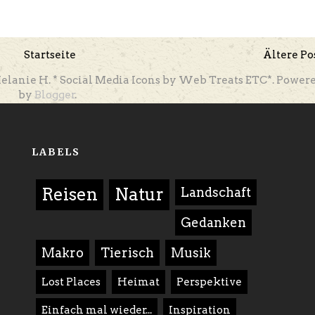
Startseite
Ältere Po
elanie H. * Social Media Icons by Web Treats ETC*. Power
by
Blogger
.
LABELS
Reisen
Natur
Landschaft
Gedanken
Makro
Tierisch
Musik
Lost Places
Heimat
Perspektive
Einfach mal wieder...
Inspiration