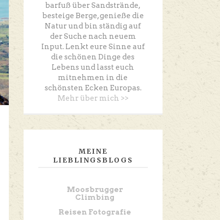
barfuß über Sandstrände,
besteige Berge, genieße die
Natur und bin ständig auf
der Suche nach neuem
Input. Lenkt eure Sinne auf
die schönen Dinge des
Lebens und lasst euch
mitnehmen in die
schönsten Ecken Europas.
Mehr über mich >>
MEINE
LIEBLINGSBLOGS
Moosbrugger
Climbing
Reisen Fotografie