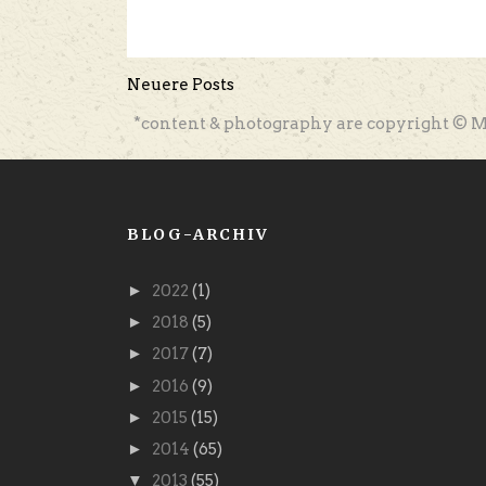
Neuere Posts
*content & photography are copyright © M
BLOG-ARCHIV
►
2022
(1)
►
2018
(5)
►
2017
(7)
►
2016
(9)
►
2015
(15)
►
2014
(65)
▼
2013
(55)