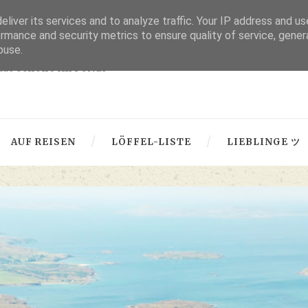
liver its services and to analyze traffic. Your IP address and u
thru lensed eyes
rmance and security metrics to ensure quality of service, gene
buse.
 das Schöne im Fokus -
AUF REISEN
LÖFFEL-LISTE
LIEBLINGE ツ