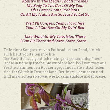
Abusive In The Means That It Trashes
My Body To The Core Of My Soul
Oh I Forsee Some Problems
Oh All My Habits Are So Hard To Let Go
Well I'll Confess, Yeah I'll Confess
Yeah I'll Confess On My Dyin' Bed
Like Watchin' My Television There
I Can Sit There And Stare, Stare, Stare...
Teile eines Songtextes von Pothead - einer Band, die ich
euch heut vorstellen möchte.
Der Posttitel ist eigentlich nicht ganz passend, den "neu"
ist die Band so garnicht. Sie wurde schon 1991 von zwei aus
Seattle stammenden Rockern gegründet. Sie entschieden
sich, ihr Glück in Deutschland (Berlin) zu versuchen und
sind inzwischen so etwas wie Lokalmatadore in der Szene.