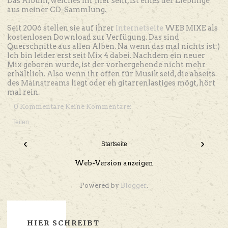
Das Album, welches ihr hier seht, ist eines der Lieblinge
aus meiner CD-Sammlung.
Seit 2006 stellen sie auf ihrer
Internetseite
WEB MIXE als
kostenlosen Download zur Verfügung. Das sind
Querschnitte aus allen Alben. Na wenn das mal nichts ist:)
Ich bin leider erst seit Mix 4 dabei. Nachdem ein neuer
Mix geboren wurde, ist der vorhergehende nicht mehr
erhältlich. Also wenn ihr offen für Musik seid, die abseits
des Mainstreams liegt oder eh gitarrenlastiges mögt, hört
mal rein.
0 Kommentare Keine Kommentare:
Teilen
‹
›
Startseite
Web-Version anzeigen
Powered by
Blogger
.
HIER SCHREIBT