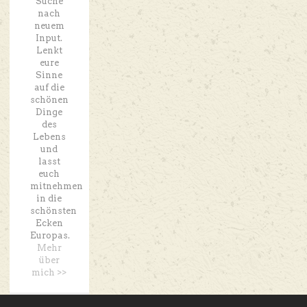
Suche
nach
neuem
Input.
Lenkt
eure
Sinne
auf die
schönen
Dinge
des
Lebens
und
lasst
euch
mitnehmen
in die
schönsten
Ecken
Europas.
Mehr
über
mich >>