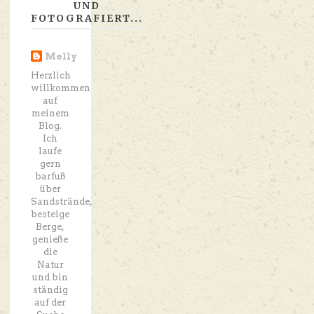
UND
FOTOGRAFIERT...
Melly
Herzlich
willkommen
auf
meinem
Blog.
Ich
laufe
gern
barfuß
über
Sandstrände,
besteige
Berge,
genieße
die
Natur
und bin
ständig
auf der