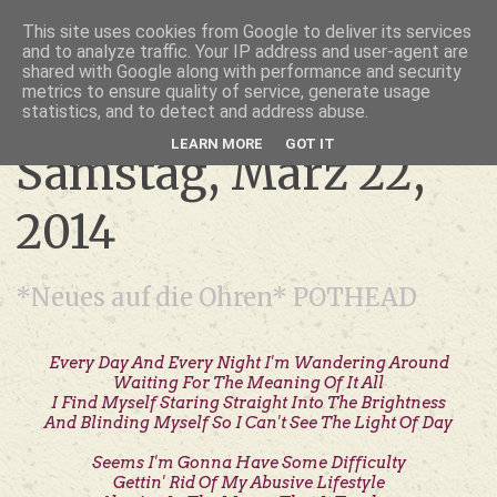
thru lensed eyes
This site uses cookies from Google to deliver its services
and to analyze traffic. Your IP address and user-agent are
- das Schöne im Fokus -
shared with Google along with performance and security
metrics to ensure quality of service, generate usage
statistics, and to detect and address abuse.
LEARN MORE
GOT IT
Samstag, März 22,
2014
*Neues auf die Ohren* POTHEAD
Every Day And Every Night I'm Wandering Around
Waiting For The Meaning Of It All
I Find Myself Staring Straight Into The Brightness
And Blinding Myself So I Can't See The Light Of Day
Seems I'm Gonna Have Some Difficulty
Gettin' Rid Of My Abusive Lifestyle