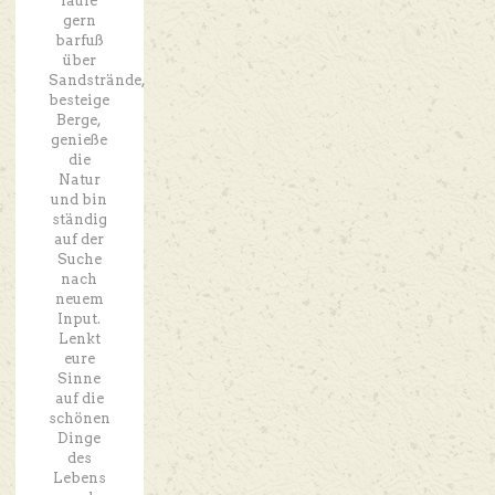
laufe
gern
barfuß
über
Sandstrände,
besteige
Berge,
genieße
die
Natur
und bin
ständig
auf der
Suche
nach
neuem
Input.
Lenkt
eure
Sinne
auf die
schönen
Dinge
des
Lebens