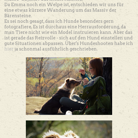
Da Emma noch ein Welpe ist, entschieden wir uns für
eine etwas kürzere Wanderung um das Massiv der
Bärensteine.
Es sei noch gesagt, dass ich Hunde besonders gern
fotografiere. Es ist durchaus eine Herrausforderung, da
man Tiere nicht wie ein Model instruieren kann. Aber das
ist gerade das Reizvolle - sich auf den Hund einstellen und
gute Situationen abpassen. Über's Hundeshooten habe ich
hier
ja schonmal ausführlich geschrieben.