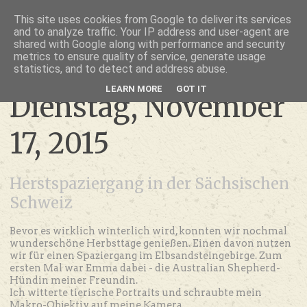
thru lensed eyes
This site uses cookies from Google to deliver its services
and to analyze traffic. Your IP address and user-agent are
- das Schöne im Fokus -
shared with Google along with performance and security
metrics to ensure quality of service, generate usage
statistics, and to detect and address abuse.
LEARN MORE
GOT IT
Dienstag, November
17, 2015
Herstspaziergang in der Sächsischen
Schweiz
Bevor es wirklich winterlich wird, konnten wir nochmal
wunderschöne Herbsttage genießen. Einen davon nutzen
wir für einen Spaziergang im Elbsandsteingebirge. Zum
ersten Mal war Emma dabei - die Australian Shepherd-
Hündin meiner Freundin.
Ich witterte tierische Portraits und schraubte mein
Makro-Objektiv auf meine Kamera.