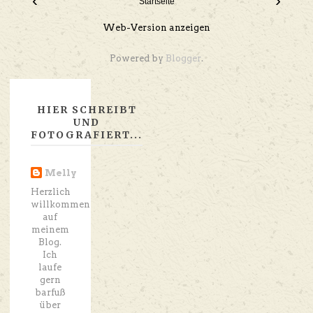
‹
›
Startseite
Web-Version anzeigen
Powered by
Blogger
.
HIER SCHREIBT
UND
FOTOGRAFIERT...
Melly
Herzlich
willkommen
auf
meinem
Blog.
Ich
laufe
gern
barfuß
über