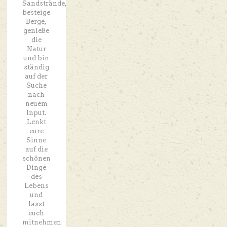
Sandstrände,
besteige
Berge,
genieße
die
Natur
und bin
ständig
auf der
Suche
nach
neuem
Input.
Lenkt
eure
Sinne
auf die
schönen
Dinge
des
Lebens
und
lasst
euch
mitnehmen