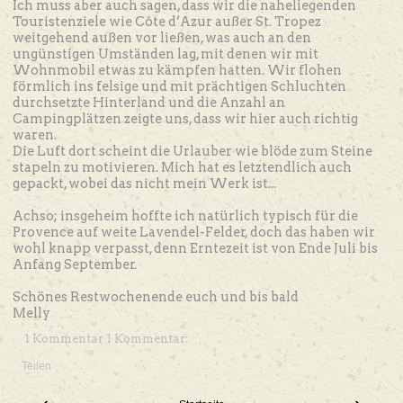
Ich muss aber auch sagen, dass wir die naheliegenden
Touristenziele wie
Côte d’Azur
außer St. Tropez
weitgehend außen vor ließen, was auch an den
ungünstigen Umständen lag, mit denen wir mit
Wohnmobil etwas zu kämpfen hatten. Wir flohen
förmlich ins felsige und mit prächtigen Schluchten
durchsetzte Hinterland und die Anzahl an
Campingplätzen zeigte uns, dass wir hier auch richtig
waren.
Die Luft dort scheint die Urlauber wie blöde zum Steine
stapeln zu motivieren. Mich hat es letztendlich auch
gepackt, wobei das nicht mein Werk ist...
Achso; insgeheim hoffte ich natürlich typisch für die
Provence
auf weite Lavendel-Felder, doch das haben wir
wohl knapp verpasst, denn Erntezeit ist von Ende Juli bis
Anfang September.
Schönes Restwochenende euch und bis bald
Melly
1 Kommentar 1 Kommentar:
Teilen