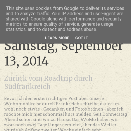
thru lensed eyes
This site uses cookies from Google to deliver its services
and to analyze traffic. Your IP address and user-agent are
- das Schöne im Fokus -
shared with Google along with performance and security
metrics to ensure quality of service, generate usage
statistics, and to detect and address abuse.
LEARN MORE
GOT IT
Samstag, September
13, 2014
Zurück vom Roadtrip durch
Südfrankreich
Bevor ich den ersten richtigen Post über unsere
Wohnmobilreise durch Frankreich schreibe, dauert es
wohl noch etwas - Gedanken und Fotos ordnen - aber ich
möchte mich hier schonmal kurz melden. Seit Donnerstag
Abend schon sind wir zu Hause. Das WoMo haben wir
zwar noch zwei Tage länger gemietet, aber das Wetter
wurde ab Anfang zweiter Woche einfach sehr