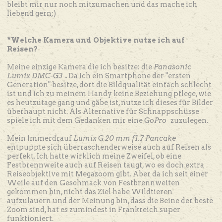
bleibt mir nur noch mitzumachen und das mache ich
liebend gern;)
*Welche Kamera und Objektive nutze ich auf
Reisen?
Meine einzige Kamera die ich besitze: die
Panasonic
Lumix DMC-G3
.
Da ich ein Smartphone der "ersten
Generation" besitze, dort die Bildqualität einfach schlecht
ist und ich zu meinem Handy keine Beziehung pflege, wie
es heutzutage gang und gäbe ist, nutze ich dieses für Bilder
überhaupt nicht. Als Alternative für Schnappschüsse
spiele ich mit dem Gedanken mir eine
GoPro
zuzulegen.
Mein Immerdrauf
Lumix G 20 mm f1.7 Pancake
entpuppte sich überraschenderweise auch auf Reisen als
perfekt. Ich hatte wirklich meine Zweifel, ob eine
Festbrennweite auch auf Reisen taugt, wo es doch extra
Reiseobjektive mit Megazoom gibt. Aber da ich seit einer
Weile auf den Geschmack von Festbrennweiten
gekommen bin, nicht das Ziel habe Wildtieren
aufzulauern und der Meinung bin, dass die Beine der beste
Zoom sind, hat es zumindest in Frankreich super
funktioniert.