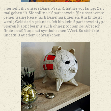
Hier seht ihr unsere Dänen-Sau. R. hat sie vor langer Zeit
mal gebastelt. Sie sollte als Sparschwein für unsere erste
gemeinsame Reise nach Dänemark dienen. Am Ende ist
wenig Geld darin gelandet. Ich bin kein Sparschweintyp.
Sparen klappt bei mir auch ohne problemlos. Aber ich
finde sie süß und hat symbolischen Wert. So steht sie
ungefüllt auf dem Schränkchen.