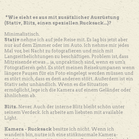
*Wie sieht es aus mit zusätzlicher Ausrüstung
(Stativ, Blitz, einen speziellen Rucksack...)?
Minimalistisch.
Stativ
nehme ich auf jede Reise mit. Es lag bis jetzt aber
nur auf dem Zimmer oder im Auto. Ich nehme mir jedes
Mal vor, bei Nacht zu fotografieren und mich mit
Langzeitbelichtungen zu beschäftigen. Problem ist, dass
Mitreisende etwas ... ja, unpraktisch sind, wenn es um's
Fotografieren geht. Es stört meinen Reisekumpanen wenn
längere Pausen für ein Foto eingelegt werden müssen und
es stört mich, dass es dem anderen stört. Außerdem ist ein
Stativ sehr unhandlich. Wenn es die Situation
ermöglicht, lege ich die Kamera auf einem Geländer oder
ähnlichem ab.
Blitz.
Never. Auch der interne Blitz bleibt schön unter
seinem Verdeck. Ich arbeite am liebsten mit available
Light.
Kamera - Rucksack
besitze ich nicht. Wenn ich
wandern bin, nutze ich eine stinknormale Kamera-