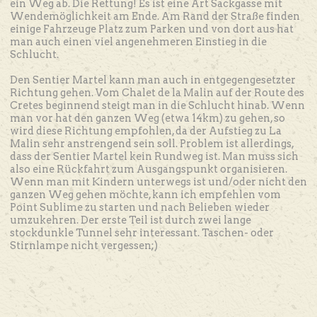
ein Weg ab. Die Rettung! Es ist eine Art Sackgasse mit
Wendemöglichkeit am Ende. Am Rand der Straße finden
einige Fahrzeuge Platz zum Parken und von dort aus hat
man auch einen viel angenehmeren Einstieg in die
Schlucht.
Den Sentier Martel kann man auch in entgegengesetzter
Richtung gehen. Vom Chalet de la Malin auf der Route des
Cretes beginnend steigt man in die Schlucht hinab. Wenn
man vor hat den ganzen Weg (etwa 14km) zu gehen, so
wird diese Richtung empfohlen, da der Aufstieg zu La
Malin sehr anstrengend sein soll. Problem ist allerdings,
dass der Sentier Martel kein Rundweg ist. Man muss sich
also eine Rückfahrt zum Ausgangspunkt organisieren.
Wenn man mit Kindern unterwegs ist und/oder nicht den
ganzen Weg gehen möchte, kann ich empfehlen vom
Point Sublime zu starten und nach Belieben wieder
umzukehren. Der erste Teil ist durch zwei lange
stockdunkle Tunnel sehr interessant. Taschen- oder
Stirnlampe nicht vergessen;)