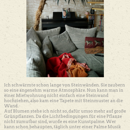
Ich schwärmte schon lange von Steinwänden. Sie zaubern
so eine angenehm warme Atmosphäre. Nun kann man in
einer Mietwohnung nicht einfach eine Steinwand
hochziehen, also kam eine Tapete mit Steinmuster an die
Wand.
Auf Blumen stehe ich nicht so, dafür umso mehr auf große
Grünpflanzen. Da die Lichtbedingungen für eine Pflanze
nicht zumutbar sind, wurde es eine Kunstpalme. Wer
kann schon behaupten, täglich unter einer Palme Musik