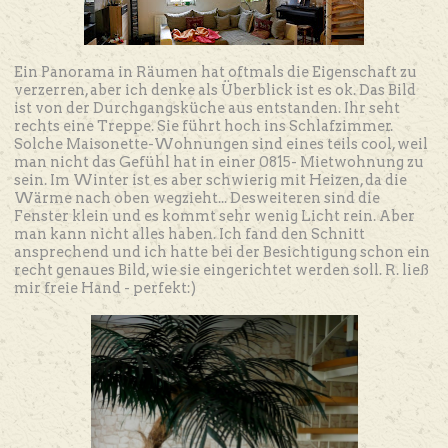
Ein Panorama in Räumen hat oftmals die Eigenschaft zu
verzerren, aber ich denke als Überblick ist es ok. Das Bild
ist von der Durchgangsküche aus entstanden. Ihr seht
rechts eine Treppe. Sie führt hoch ins Schlafzimmer.
Solche Maisonette-Wohnungen sind eines teils cool, weil
man nicht das Gefühl hat in einer 0815- Mietwohnung zu
sein. Im Winter ist es aber schwierig mit Heizen, da die
Wärme nach oben wegzieht... Desweiteren sind die
Fenster klein und es kommt sehr wenig Licht rein. Aber
man kann nicht alles haben. Ich fand den Schnitt
ansprechend und ich hatte bei der Besichtigung schon ein
recht genaues Bild, wie sie eingerichtet werden soll. R. ließ
mir freie Hand - perfekt:)