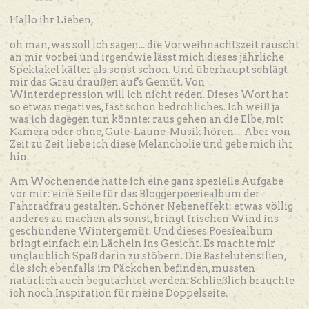
Hallo ihr Lieben,
oh man, was soll ich sagen... die Vorweihnachtszeit rauscht
an mir vorbei und irgendwie lässt mich dieses jährliche
Spektakel kälter als sonst schon. Und überhaupt schlägt
mir das Grau draußen auf's Gemüt. Von
Winterdepression will ich nicht reden. Dieses Wort hat
so etwas negatives, fast schon bedrohliches. Ich weiß ja
was ich dagegen tun könnte: raus gehen an die Elbe, mit
Kamera oder ohne, Gute-Laune-Musik hören.... Aber von
Zeit zu Zeit liebe ich diese Melancholie und gebe mich ihr
hin.
Am Wochenende hatte ich eine ganz spezielle Aufgabe
vor mir: eine Seite für das Bloggerpoesiealbum der
Fahrradfrau gestalten. Schöner Nebeneffekt: etwas völlig
anderes zu machen als sonst, bringt frischen Wind ins
geschundene Wintergemüt. Und dieses Poesiealbum
bringt einfach ein Lächeln ins Gesicht. Es machte mir
unglaublich Spaß darin zu stöbern. Die Bastelutensilien,
die sich ebenfalls im Päckchen befinden, mussten
natürlich auch begutachtet werden. Schließlich brauchte
ich noch Inspiration für meine Doppelseite.