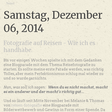
Teilen
Samstag, Dezember
06, 2014
Fotografie auf Reisen - Wie ich es
handhabe.
Bis vor einigen Wochen spielte ich mit dem Gedanken
eine Blogparade mit dem Thema Reisefotografie zu
starten. Es sollte meine erste Parade werden, was richtig
Tolles, aber mein Perfektionismus schlug mal wieder zu
und so wurde garnichts.
Nun, was soll ich sagen:
Wenn du es nicht machst, macht
es ein anderer und der macht's richtig gut...
Und so läuft seit Mitte November bei Melanie & Thomas
von
reisen-fotografie
eine Blogparade mit
Bilderwettbewerb und Gewinn in Form einer Spende. Da