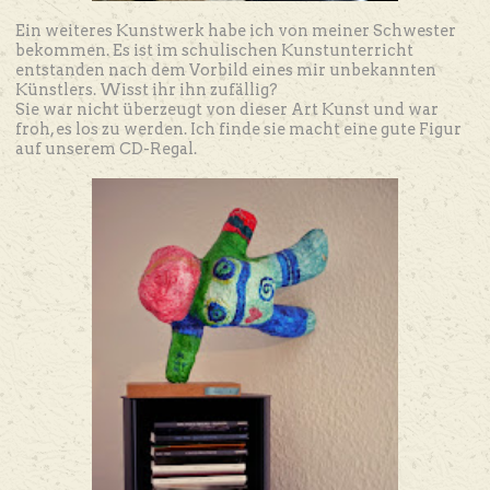
Ein weiteres Kunstwerk habe ich von meiner Schwester
bekommen. Es ist im schulischen Kunstunterricht
entstanden nach dem Vorbild eines mir unbekannten
Künstlers. Wisst ihr ihn zufällig?
Sie war nicht überzeugt von dieser Art Kunst und war
froh, es los zu werden. Ich finde sie macht eine gute Figur
auf unserem CD-Regal.