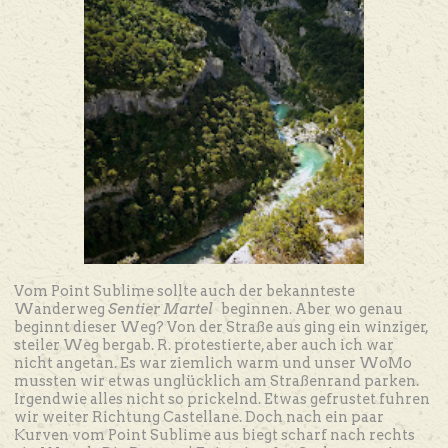
Vom Point Sublime sollte auch der bekannteste
Wanderweg
Sentier Martel
beginnen. Aber wo genau
beginnt dieser Weg? Von der Straße aus ging ein winziger,
steiler Weg bergab. R. protestierte, aber auch ich war
nicht angetan. Es war ziemlich warm und unser WoMo
mussten wir etwas unglücklich am Straßenrand parken.
Irgendwie alles nicht so prickelnd. Etwas gefrustet fuhren
wir weiter Richtung Castellane. Doch nach ein paar
Kurven vom Point Sublime aus biegt scharf nach rechts