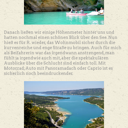
Danach ließen wir einige Höhenmeter hinter uns und
hatten nochmal einen schönen Blick über den See. Nun
hieß es für R. wieder, das Wohnmobil sicher durch die
kurvenreiche und enge Straße zu bringen. Auch für mich
als Beifahrerin war das irgendwann anstrengend, man
fühlt ja irgendwie auch mit, aber die spektakulären
Ausblicke über die Schlucht sind einfach toll. Mit
Motorrad, Auto mit Panoramadach oder Caprio ist es
sicherlich noch beeindruckender.