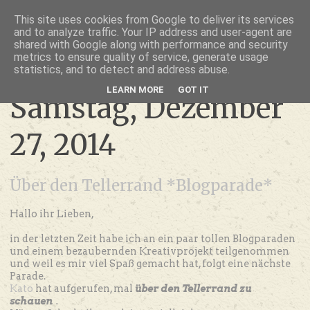
thru lensed eyes
This site uses cookies from Google to deliver its services
and to analyze traffic. Your IP address and user-agent are
- das Schöne im Fokus -
shared with Google along with performance and security
metrics to ensure quality of service, generate usage
statistics, and to detect and address abuse.
LEARN MORE
GOT IT
Samstag, Dezember
27, 2014
Über den Tellerrand *Blogparade*
Hallo ihr Lieben,
in der letzten Zeit habe ich an ein paar tollen Blogparaden
und einem bezaubernden Kreativprojekt teilgenommen
und weil es mir viel Spaß gemacht hat, folgt eine nächste
Parade.
Kato
hat aufgerufen, mal
über den Tellerrand zu
schauen
.