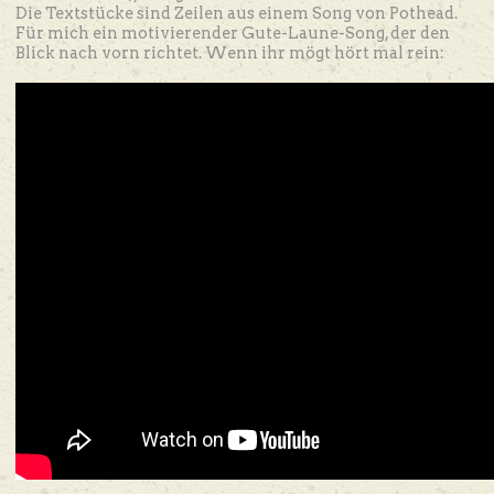
Die Textstücke sind Zeilen aus einem Song von Pothead.
Für mich ein motivierender Gute-Laune-Song, der den
Blick nach vorn richtet. Wenn ihr mögt hört mal rein: