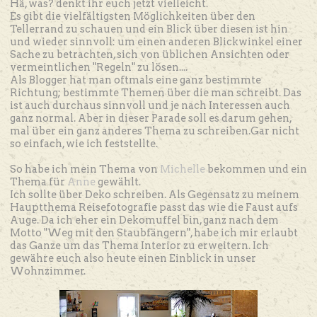
Hä, was? denkt ihr euch jetzt vielleicht.
Es gibt die vielfältigsten Möglichkeiten über den
Tellerrand zu schauen und ein Blick über diesen ist hin
und wieder sinnvoll: um einen anderen Blickwinkel einer
Sache zu betrachten, sich von üblichen Ansichten oder
vermeintlichen "Regeln" zu lösen....
Als Blogger hat man oftmals eine ganz bestimmte
Richtung; bestimmte Themen über die man schreibt. Das
ist auch durchaus sinnvoll und je nach Interessen auch
ganz normal. Aber in dieser Parade soll es darum gehen,
mal über ein ganz anderes Thema zu schreiben.Gar nicht
so einfach, wie ich feststellte.
So habe ich mein Thema von
Michelle
bekommen und ein
Thema für
Anne
gewählt.
Ich sollte über Deko schreiben. Als Gegensatz zu meinem
Hauptthema Reisefotografie passt das wie die Faust aufs
Auge. Da ich eher ein Dekomuffel bin, ganz nach dem
Motto "Weg mit den Staubfängern", habe ich mir erlaubt
das Ganze um das Thema Interior zu erweitern. Ich
gewähre euch also heute einen Einblick in unser
Wohnzimmer.