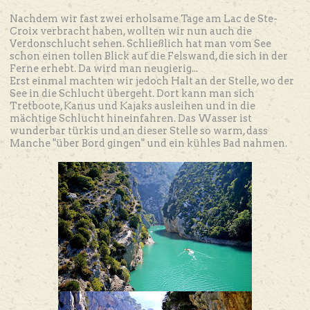
Nachdem wir fast zwei erholsame Tage am Lac de Ste-
Croix verbracht haben, wollten wir nun auch die
Verdonschlucht sehen. Schließlich hat man vom See
schon einen tollen Blick auf die Felswand, die sich in der
Ferne erhebt. Da wird man neugierig...
Erst einmal machten wir jedoch Halt an der Stelle, wo der
See in die Schlucht übergeht. Dort kann man sich
Tretboote, Kanus und Kajaks ausleihen und in die
mächtige Schlucht hineinfahren. Das Wasser ist
wunderbar türkis und an dieser Stelle so warm, dass
Manche "über Bord gingen" und ein kühles Bad nahmen.