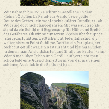
Wir nahmen die D952 Richtung Castellane. In dem
kleinen Örtchen La Palud-sur-Verdon zweigt die
Route des Cretes - ein wohl spektakulärer Rundkurs - ab.
Wir sind dort nicht langgefahren. Mir wäre auch so, als
stand da ein Schild mit Begrenzung für Höhe und Breite
des Gefährtes. Ob wir mit unserem WoMo überhaupt da
lang gedurft hätten, weiß ich nicht. Jedenfalls sind wir
weiter bis zum Point Sublime. Dort ist ein Parkplatz, der
recht gut gefüllt war, ein Restaurant und kleinere Buden
in denen man Ansichtskarten und ähnliches kaufen kann.
Wenn man über Felsen und Geröll läuft, erreicht man
schon bald eine Aussichtsplattform, von der man einen
schönen Ausblick in die Schlucht hat.