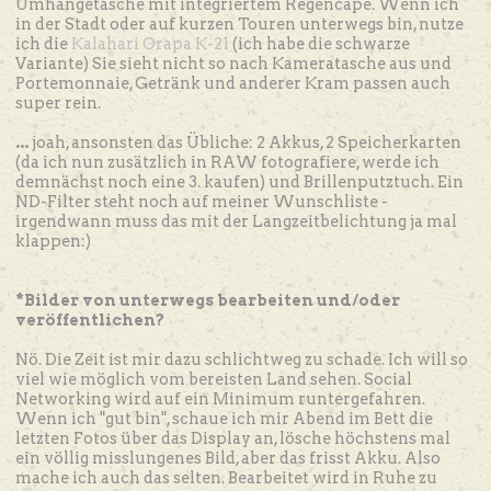
Umhängetasche mit integriertem Regencape. Wenn ich
in der Stadt oder auf kurzen Touren unterwegs bin, nutze
ich die
Kalahari Orapa K-21
(ich habe die schwarze
Variante) Sie sieht nicht so nach Kameratasche aus und
Portemonnaie, Getränk und anderer Kram passen auch
super rein.
...
joah, ansonsten das Übliche: 2 Akkus, 2 Speicherkarten
(da ich nun zusätzlich in RAW fotografiere, werde ich
demnächst noch eine 3. kaufen) und Brillenputztuch. Ein
ND-Filter steht noch auf meiner Wunschliste -
irgendwann muss das mit der Langzeitbelichtung ja mal
klappen:)
*Bilder von unterwegs bearbeiten und/oder
veröffentlichen?
Nö. Die Zeit ist mir dazu schlichtweg zu schade. Ich will so
viel wie möglich vom bereisten Land sehen. Social
Networking wird auf ein Minimum runtergefahren.
Wenn ich "gut bin", schaue ich mir Abend im Bett die
letzten Fotos über das Display an, lösche höchstens mal
ein völlig misslungenes Bild, aber das frisst Akku. Also
mache ich auch das selten. Bearbeitet wird in Ruhe zu