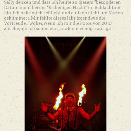
Sally denken und dass ich heute an diesem "besonderen"
Datum nicht bei der "Eisheiligen Nacht" im Schlachthof
bin. Ich habe mich schlicht und einfach nicht um Karten
gekümmert. Mir fehlte dieses Jahr irgendwie die
Vorfreude... wobei, wenn ich mir die Fotos von 2010
ansehe, bin ich schon ein ganz klein wenig traurig...