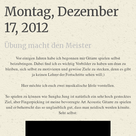
Montag, Dezember
17, 2012
Übung macht den Meister
Vor einigen Jahren habe ich begonnen mir Gitarre spielen selbst
beizubringen. Dabei find ich es wichtig Vorbilder zu haben um dran zu
bleiben, sich selbst zu motivieren und gewisse Ziele zu stecken, denn es gibt
ja keinen Lehrer der Fortschritte sehen will;)
Hier möchte ich euch zwei musikalische Idole vorstellen.
So spielen zu können wie Sungha Jung ist natürlich ein sehr hoch gestecktes
Ziel, aber Fingerpicking ist meine bevorzugte Art Acoustic Gitarre zu spielen
und er beherrscht das so unglaublich gut, dass man neidisch werden könnte.
Seht selbst: