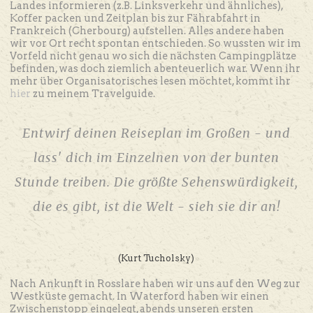
Landes informieren (z.B. Linksverkehr und ähnliches),
Koffer packen und Zeitplan bis zur Fährabfahrt in
Frankreich (Cherbourg) aufstellen. Alles andere haben
wir vor Ort recht spontan entschieden. So wussten wir im
Vorfeld nicht genau wo sich die nächsten Campingplätze
befinden, was doch ziemlich abenteuerlich war. Wenn ihr
mehr über Organisatorisches lesen möchtet, kommt ihr
hier
zu meinem Travelguide.
Entwirf deinen Reiseplan im Großen - und
lass' dich im Einzelnen von der bunten
Stunde treiben.
Die größte Sehenswürdigkeit,
die es gibt, ist die Welt - sieh sie dir an!
(Kurt Tucholsky)
Nach Ankunft in Rosslare haben wir uns auf den Weg zur
Westküste gemacht. In Waterford haben wir einen
Zwischenstopp eingelegt, abends unseren ersten