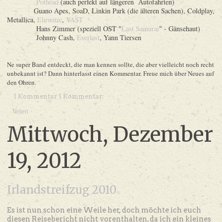
Pothead
(auch perfekt auf längeren Autofahrten)
Guano Apes,
SoaD,
Linkin Park (die älteren Sachen)
, Coldplay,
Metallica,
Eluveitie
,
VAST
Hans Zimmer (speziell OST "
Last Samurai
" - Gänsehaut)
Johnny Cash,
Everlast
, Yann Tiersen
Ne super Band entdeckt, die man kennen sollte, die aber vielleicht noch recht
unbekannt ist?
Dann hinterlasst einen Kommentar.
Freue mich über Neues auf
den Ohren.
1 Kommentar 1 Kommentar:
Teilen
Mittwoch, Dezember
19, 2012
Irlandstreifzug 2010
Es ist nun schon eine Weile her, doch möchte ich euch
diesen Reisebericht nicht vorenthalten, da ich ein kleines