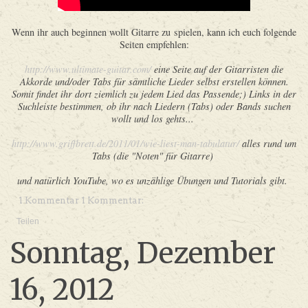
Wenn ihr auch beginnen wollt Gitarre zu spielen, kann ich euch folgende
Seiten empfehlen:
http://www.ultimate-guitar.com/
eine Seite auf der Gitarristen die
Akkorde und/oder Tabs für sämtliche Lieder selbst erstellen können.
Somit findet ihr dort ziemlich zu jedem Lied das Passende;) Links in der
Suchleiste bestimmen, ob ihr nach Liedern (Tabs) oder Bands suchen
wollt und los gehts...
http://www.griffbrett.de/2011/01/wie-liest-man-tabulatur/
alles rund um
Tabs (die "Noten" für Gitarre)
und natürlich YouTube, wo es unzählige Übungen und Tutorials gibt.
1 Kommentar 1 Kommentar:
Teilen
Sonntag, Dezember
16, 2012