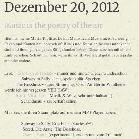
Dezember 20, 2012
Music is the poetry of the air
Hier mal meine
M
usik-Topliste. Da mir Mainstream-Musik
meist
zu wenig
Ecken und Kanten hat, höre ich oft Bands und Künstler die eher unbekannt
sind und ihren ganz eigenen Stil gefunden haben. Diese habe ich mit einem
Link versehen. Schaut mal rein, wenn ihr wollt; Vielleicht gefällt euch ja das
ein oder andere.
Live:
Eric Fish & Friends
- immer und immer wieder wunderschön
Subway to Sally - laut, spektakulär
Sts eben
-
The Bosshoss
super Stimmung; Open Air Berlin Wuhlheide
-
werde ich nie vergessen YEE HAW!
- Musik & Witz, sehr unterhaltsam:)
Bodo Wartke
Schandmaul - zauberhaft schön
Musiker, die ihren Stammplatz auf meinem MP3-Player haben:
Subway to Sally, Eric Fish (sowieso^^)
Seeed, Die Ärzte, The Bosshoss,
Omnia
,
Lamb
(experimentell, anders und zum Träumen)