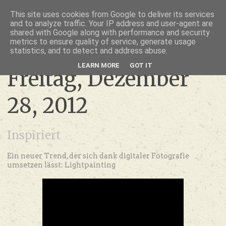
thru lensed eyes
This site uses cookies from Google to deliver its services
and to analyze traffic. Your IP address and user-agent are
- das Schöne im Fokus -
shared with Google along with performance and security
metrics to ensure quality of service, generate usage
statistics, and to detect and address abuse.
LEARN MORE
GOT IT
Freitag, Dezember
28, 2012
Inspiriert
Ein neuer Trend, der sich dank digitaler Fotografie
umsetzen lässt: Lightpainting