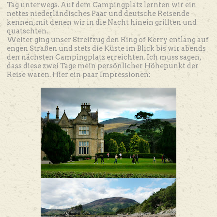
Tag unterwegs. Auf dem Campingplatz lernten wir ein
nettes niederländisches Paar und deutsche Reisende
kennen, mit denen wir in die Nacht hinein grillten und
quatschten.
Weiter ging unser Streifzug den Ring of Kerry entlang auf
engen Straßen und stets die Küste im Blick bis wir abends
den nächsten Campingplatz erreichten. Ich muss sagen,
dass diese zwei Tage mein persönlicher Höhepunkt der
Reise waren. Hier ein paar Impressionen: