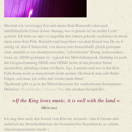
Hier hab ich vor einiger Zeit mal meine Irish Bouzouki oder auch
mittelalterliche Cister (keine Ahnung was es genau ist) ins rechte Licht
gerückt. Ich habe sie mir vor ungefähr drei Jahren gekauft, nachdem ich durch
mein erstes Eric Fish- Konzert total begeistert von dem Sound war. Da sie 4-
chörig ist, also 8 Saiten hat, von denen zwei benachbarte gleich gestimmt
sind, entsteht so ein charakteristischer, "schwebender" Klang, insbesondere
wenn sie ADAD gestimmt ist - typisch bei Mittelaltermusik. Geläufig ist noch
die Geigenstimmung GDAE oder GDAD, beide in der irischen Szene
anzutreffen, allerdings kann ich Reels, Jigs, Laments und was in der Irish
Folk-Szene noch so rumschwirrt nicht spielen. Da brauch man sehr flinke
Finger...ach man, ich sollte mal wieder mehr üben!
Überhaupt gibt es ja in der Mittelalterszene die verrücktesten Instrumente:
Drehleier,
Nyckelharpa
,
Uilleann Pipe
(die irischen Sackpfeife)...
>
If the King loves music, it is well with the land.<
(Mencius)
Ich mag aber auch den Sound vom Klavier, Acoustic- oder E-Gitarre und
natürlich die Streicherfraktion, die besonders bei Soundtracks so schöne
Gänsehautmomente macht:)