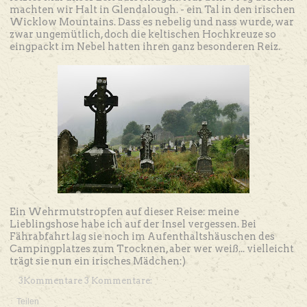
machten wir Halt in Glendalough. - ein Tal in den irischen
Wicklow Mountains. Dass es nebelig und nass wurde, war
zwar ungemütlich, doch die keltischen Hochkreuze so
eingpackt im Nebel hatten ihren ganz besonderen Reiz.
Ein Wehrmutstropfen auf dieser Reise: meine
Lieblingshose habe ich auf der Insel vergessen. Bei
Fährabfahrt lag sie noch im Aufenthaltshäuschen des
Campingplatzes zum Trocknen, aber wer weiß... vielleicht
trägt sie nun ein irisches Mädchen:)
3Kommentare 3 Kommentare:
Teilen