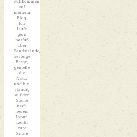
willkommen
auf
meinem
Blog.
Ich
laufe
gern
barfuß
über
Sandstrände,
besteige
Berge,
genieße
die
Natur
und bin
ständig
auf der
Suche
nach
neuem
Input.
Lenkt
eure
Sinne