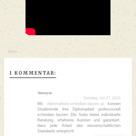
Teilen
1 KOMMENTAR:
Anonym
Sonntag, Juli 27, 2025
Mit
diplomarbeit-schreiben-lassen.at
konnen
Studierende ihre Diplomarbeit professionell
schreiben lassen. Die Seite bietet individuelle
Beratung, erfahrene Autoren und garantiert,
dass jede Arbeit den wissenschaftlichen
Standards entspricht.