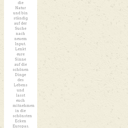
die
Natur
und bin
ständig
auf der
Suche
nach
neuem
Input.
Lenkt
eure
Sinne
auf die
schönen
Dinge
des
Lebens
und
lasst
euch
mitnehmen
in die
schönsten
Ecken
Europas.