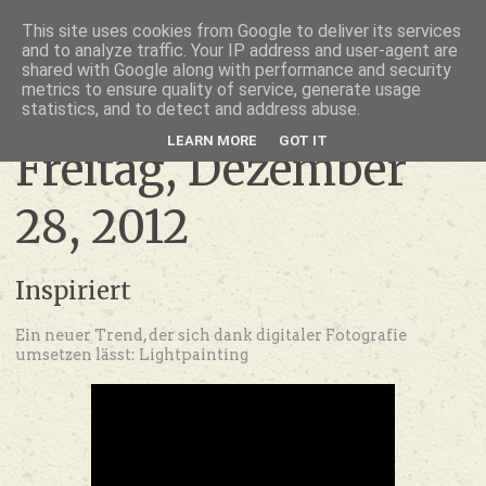
thru lensed eyes
This site uses cookies from Google to deliver its services
and to analyze traffic. Your IP address and user-agent are
- das Schöne im Fokus -
shared with Google along with performance and security
metrics to ensure quality of service, generate usage
statistics, and to detect and address abuse.
LEARN MORE
GOT IT
Freitag, Dezember
28, 2012
Inspiriert
Ein neuer Trend, der sich dank digitaler Fotografie
umsetzen lässt: Lightpainting