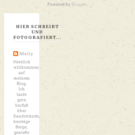
Powered by
Blogger
.
HIER SCHREIBT
UND
FOTOGRAFIERT...
Melly
Herzlich
willkommen
auf
meinem
Blog.
Ich
laufe
gern
barfuß
über
Sandstrände,
besteige
Berge,
genieße