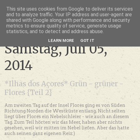
thru lensed eyes
This site uses cookies from Google to deliver its services
and to analyze traffic. Your IP address and user-agent are
- das Schöne im Fokus -
shared with Google along with performance and security
metrics to ensure quality of service, generate usage
statistics, and to detect and address abuse.
LEARN MORE
GOT IT
Samstag, Juli 05,
2014
*Ilhas dos Açores* Grün - grüner -
Flores {Teil 2}
Am zweiten Tag auf der Insel Flores ging es von Süden
Richtung Norden die Westküste entlang. Nicht selten
liegt über Flores ein Nebelschleier - wie auch an diesem
Tag. Zum Teil hörten wir das Meer, haben aber nichts
gesehen, weil wir mitten im Nebel liefen. Aber das hatte
auch seinen ganz eigenen Reiz:)