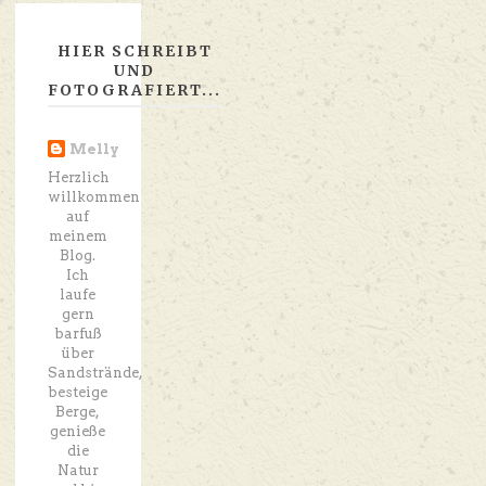
HIER SCHREIBT
UND
FOTOGRAFIERT...
Melly
Herzlich
willkommen
auf
meinem
Blog.
Ich
laufe
gern
barfuß
über
Sandstrände,
besteige
Berge,
genieße
die
Natur