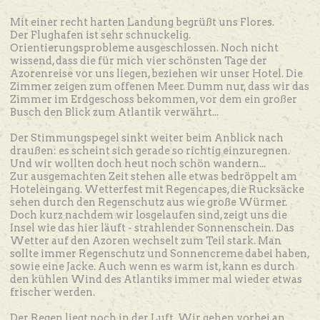
Mit einer recht harten Landung begrüßt uns Flores.
Der Flughafen ist sehr schnuckelig.
Orientierungsprobleme ausgeschlossen. Noch nicht
wissend, dass die für mich vier schönsten Tage der
Azorenreise vor uns liegen, beziehen wir unser Hotel. Die
Zimmer zeigen zum offenen Meer. Dumm nur, dass wir das
Zimmer im Erdgeschoss bekommen, vor dem ein großer
Busch den Blick zum Atlantik verwährt...
Der Stimmungspegel sinkt weiter beim Anblick nach
draußen: es scheint sich gerade so richtig einzuregnen.
Und wir wollten doch heut noch schön wandern...
Zur ausgemachten Zeit stehen alle etwas bedröppelt am
Hoteleingang. Wetterfest mit Regencapes, die Rucksäcke
sehen durch den Regenschutz aus wie große Würmer.
Doch kurz nachdem wir losgelaufen sind, zeigt uns die
Insel wie das hier läuft - strahlender Sonnenschein. Das
Wetter auf den Azoren wechselt zum Teil stark. Man
sollte immer Regenschutz und Sonnencreme dabei haben,
sowie eine Jacke. Auch wenn es warm ist, kann es durch
den kühlen Wind des Atlantiks immer mal wieder etwas
frischer werden.
Der Regen liegt noch in der Luft. Wir gehen vorbei an