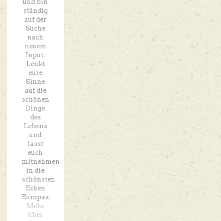
und bin
ständig
auf der
Suche
nach
neuem
Input.
Lenkt
eure
Sinne
auf die
schönen
Dinge
des
Lebens
und
lasst
euch
mitnehmen
in die
schönsten
Ecken
Europas.
Mehr
über