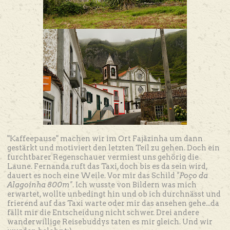
"Kaffeepause" machen wir im Ort
Fajãzinha um dann
gestärkt und motiviert den letzten Teil zu gehen. Doch ein
furchtbarer Regenschauer vermiest uns gehörig die
Laune. Fernanda ruft das Taxi, doch bis es da sein wird,
dauert es noch eine Weile. Vor mir das Schild
"Poço da
Alagoinha 800m"
. Ich wusste von Bildern was mich
erwartet, wollte unbedingt hin und ob ich durchnässt und
frierend auf das Taxi warte oder mir das ansehen gehe...da
fällt mir die Entscheidung nicht schwer. Drei andere
wanderwillige Reisebuddys taten es mir gleich. Und wir