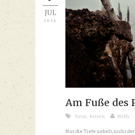
JUL
2014
Am Fuße des 
Natur
,
Reisen
Melly
Nur die Tiefe nebelt, nicht d