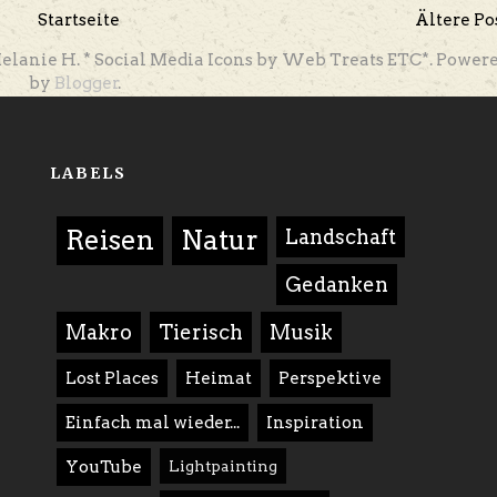
Startseite
Ältere Po
elanie H. * Social Media Icons by Web Treats ETC*. Power
by
Blogger
.
LABELS
Reisen
Natur
Landschaft
Gedanken
Makro
Tierisch
Musik
Lost Places
Heimat
Perspektive
Einfach mal wieder...
Inspiration
YouTube
Lightpainting