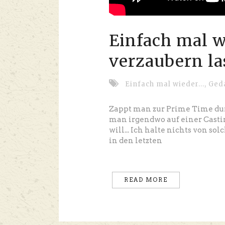
Einfach mal wi
verzaubern la
Einfach mal wieder...
,
Ged
Zappt man zur Prime Time du
man irgendwo auf einer Cast
will... Ich halte nichts von 
in den letzten
READ MORE