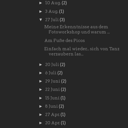
►
10 Aug.
(2)
►
3 Aug.
(1)
▼
27 Juli
(3)
Meine Erkenntnisse aus dem
Fotoworkshop und warum ...
Am Fuße des Picos
Einfach mal wieder... sich von Tanz
verzaubern las...
►
20 Juli
(2)
►
6 Juli
(2)
►
29 Juni
(2)
►
22 Juni
(2)
►
15 Juni
(1)
►
8 Juni
(2)
►
27 Apr.
(1)
►
20 Apr.
(1)