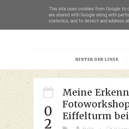
This site uses cookies from Google to de
are shared with Google along with perfo
statistics, and to detect and address a
-
HINTER DER LINSE
Meine Erkenn
Fotoworkshop
0
Eiffelturm bei
2