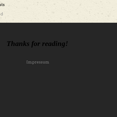
sts
ed
Thanks for reading!
Impressum