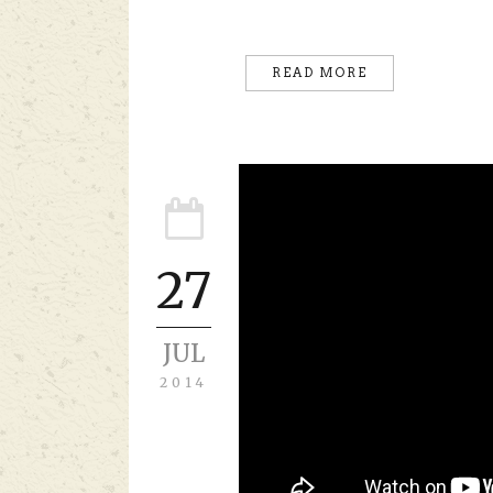
READ MORE
27
JUL
2014