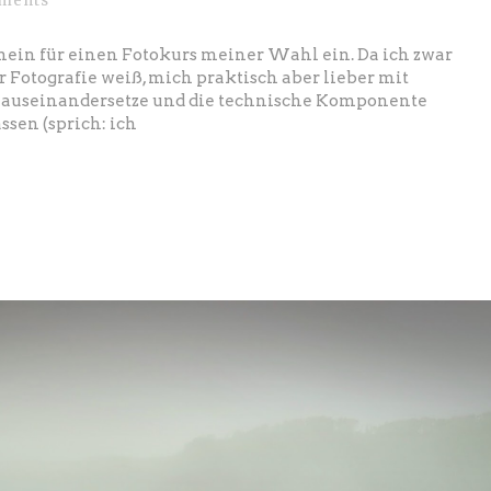
ments
hein für einen Fotokurs meiner Wahl ein. Da ich zwar
r Fotografie weiß, mich praktisch aber lieber mit
t auseinandersetze und die technische Komponente
ssen (sprich: ich