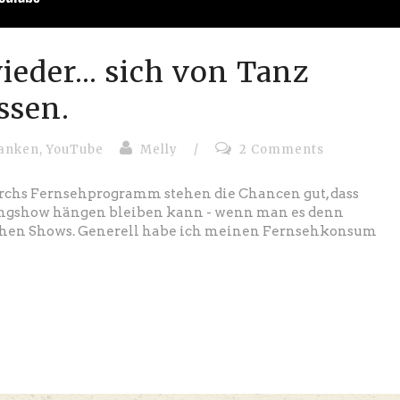
eder... sich von Tanz
ssen.
anken
,
YouTube
Melly
/
2 Comments
rchs Fernsehprogramm stehen die Chancen gut, dass
ingshow hängen bleiben kann - wenn man es denn
solchen Shows. Generell habe ich meinen Fernsehkonsum