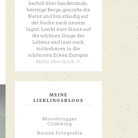
barfuß über Sandstrände,
besteige Berge, genieße die
Natur und bin ständig auf
der Suche nach neuem
Input. Lenkt eure Sinne auf
die schönen Dinge des
Lebens und lasst euch
mitnehmen in die
schönsten Ecken Europas.
Mehr über mich >>
MEINE
LIEBLINGSBLOGS
Moosbrugger
Climbing
Reisen Fotografie