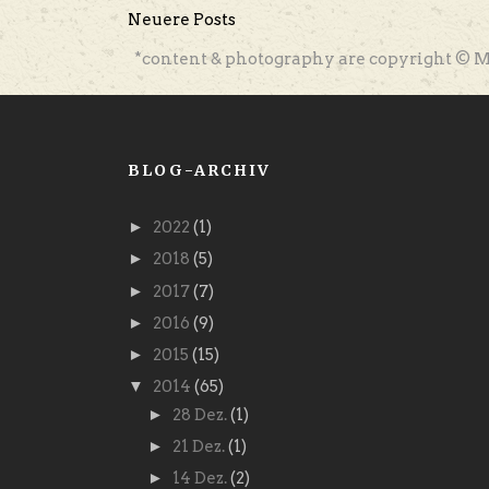
Neuere Posts
*content & photography are copyright © M
BLOG-ARCHIV
►
2022
(1)
►
2018
(5)
►
2017
(7)
►
2016
(9)
►
2015
(15)
▼
2014
(65)
►
28 Dez.
(1)
►
21 Dez.
(1)
►
14 Dez.
(2)