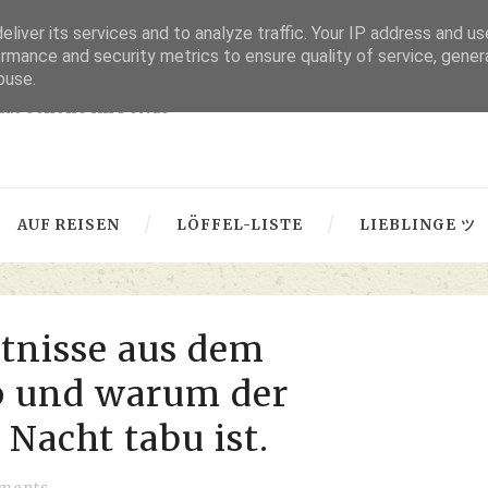
liver its services and to analyze traffic. Your IP address and u
thru lensed eyes
rmance and security metrics to ensure quality of service, gene
buse.
 das Schöne im Fokus -
AUF REISEN
LÖFFEL-LISTE
LIEBLINGE ツ
tnisse aus dem
 und warum der
 Nacht tabu ist.