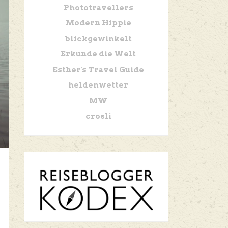
Phototravellers
Modern Hippie
blickgewinkelt
Erkunde die Welt
Esther's Travel Guide
heldenwetter
MW
crosli