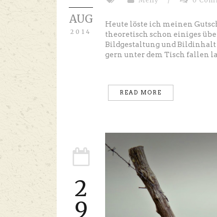
Melly
/
0 Com
AUG
Heute löste ich meinen Gutsc
2014
theoretisch schon einiges übe
Bildgestaltung und Bildinhal
gern unter dem Tisch fallen la
READ MORE
2
9