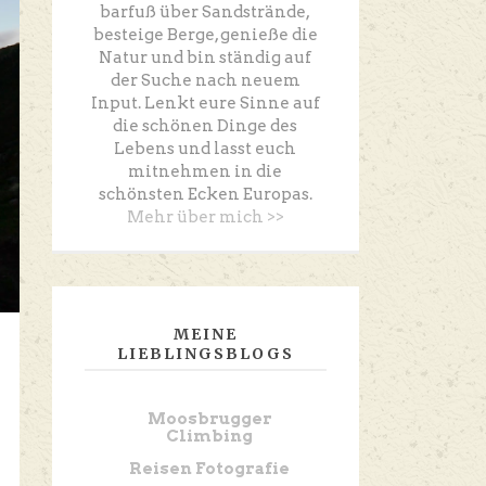
barfuß über Sandstrände,
besteige Berge, genieße die
Natur und bin ständig auf
der Suche nach neuem
Input. Lenkt eure Sinne auf
die schönen Dinge des
Lebens und lasst euch
mitnehmen in die
schönsten Ecken Europas.
Mehr über mich >>
MEINE
LIEBLINGSBLOGS
Moosbrugger
Climbing
Reisen Fotografie