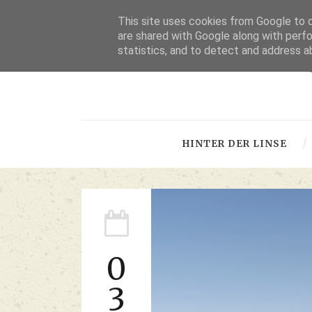
This site uses cookies from Google to de
are shared with Google along with perfo
statistics, and to detect and address a
-
HINTER DER LINSE
0
3