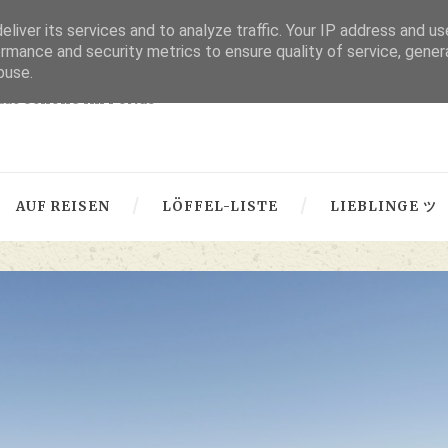
liver its services and to analyze traffic. Your IP address and u
thru lensed eyes
rmance and security metrics to ensure quality of service, gene
buse.
 das Schöne im Fokus -
AUF REISEN
LÖFFEL-LISTE
LIEBLINGE ツ