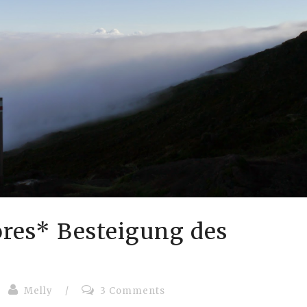
ores* Besteigung des
Melly
/
3 Comments