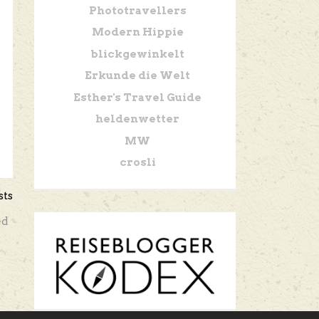
Phototravellers
Modern Hippie
blickgewinkelt
Erkunde die Welt
Esther's Travel Guide
heldenwetter
MW
crosli
sts
ed