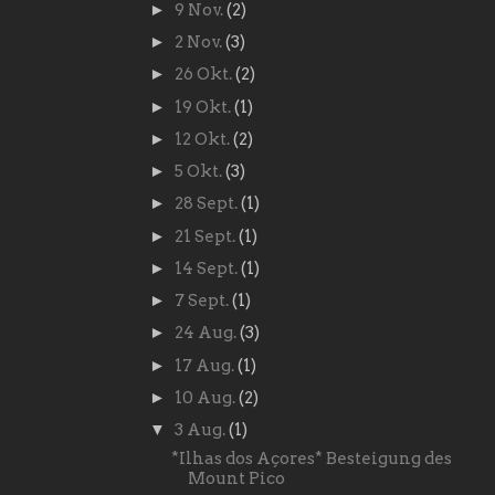
►
9 Nov.
(2)
►
2 Nov.
(3)
►
26 Okt.
(2)
►
19 Okt.
(1)
►
12 Okt.
(2)
►
5 Okt.
(3)
►
28 Sept.
(1)
►
21 Sept.
(1)
►
14 Sept.
(1)
►
7 Sept.
(1)
►
24 Aug.
(3)
►
17 Aug.
(1)
►
10 Aug.
(2)
▼
3 Aug.
(1)
*Ilhas dos Açores* Besteigung des
Mount Pico