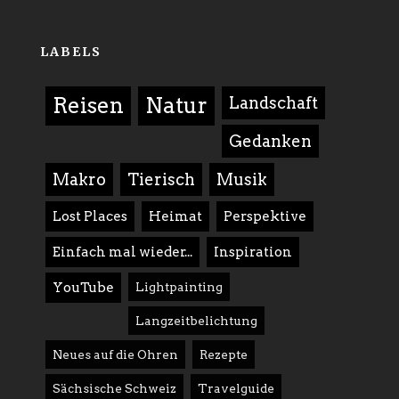
LABELS
Reisen
Natur
Landschaft
Gedanken
Makro
Tierisch
Musik
Lost Places
Heimat
Perspektive
Einfach mal wieder...
Inspiration
YouTube
Lightpainting
Langzeitbelichtung
Neues auf die Ohren
Rezepte
Sächsische Schweiz
Travelguide