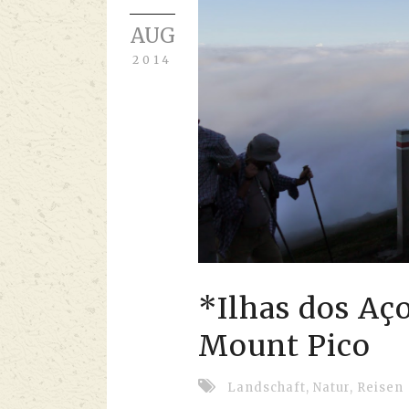
AUG
2014
*Ilhas dos Aç
Mount Pico
Landschaft
,
Natur
,
Reisen