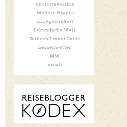
Phototravellers
Modern Hippie
blickgewinkelt
Erkunde die Welt
Esther's Travel Guide
heldenwetter
MW
crosli