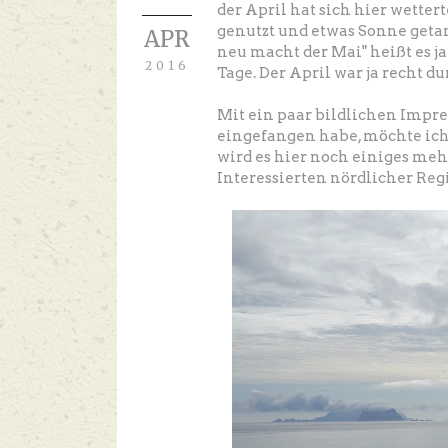
der April hat sich hier wette
genutzt und etwas Sonne getank
APR
neu macht der Mai" heißt es 
2016
Tage. Der April war ja recht d
Mit ein paar bildlichen Impres
eingefangen habe, möchte ich
wird es hier noch einiges meh
Interessierten nördlicher Reg