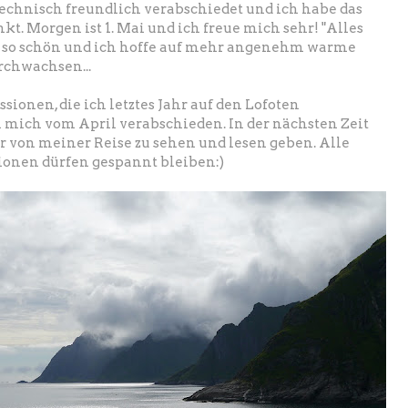
rtechnisch freundlich verabschiedet und ich habe das
t. Morgen ist 1. Mai und ich freue mich sehr! "Alles
ja so schön und ich hoffe auf mehr angenehm warme
urchwachsen...
sionen, die ich letztes Jahr auf den Lofoten
 mich vom April verabschieden. In der nächsten Zeit
r von meiner Reise zu sehen und lesen geben. Alle
ionen dürfen gespannt bleiben:)