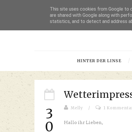
This site uses cookies from Google to de
are shared with Google along with perfo
statistics, and to detect and address a
-
HINTER DER LINSE
Wetterimpres
Melly
/
1 Kommenta
3
0
Hallo ihr Lieben,