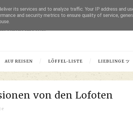
liver its services and to analyze traffic. Your IP address and u
thru lensed eyes
rmance and security metrics to ensure quality of service, gene
buse.
 das Schöne im Fokus -
AUF REISEN
LÖFFEL-LISTE
LIEBLINGE ツ
sionen von den Lofoten
re