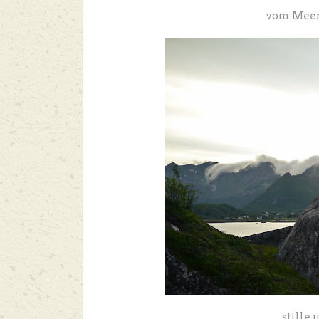
vom Meer 
stille