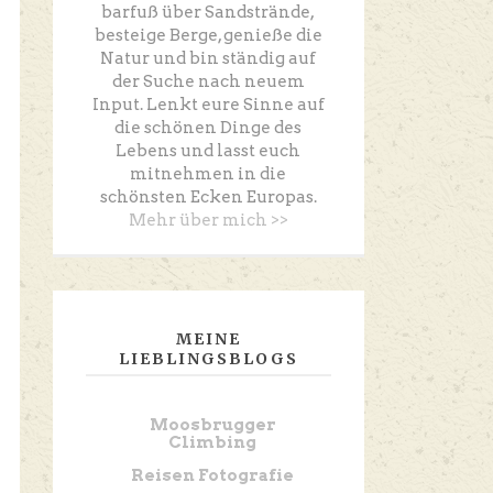
barfuß über Sandstrände,
besteige Berge, genieße die
Natur und bin ständig auf
der Suche nach neuem
Input. Lenkt eure Sinne auf
die schönen Dinge des
Lebens und lasst euch
mitnehmen in die
schönsten Ecken Europas.
Mehr über mich >>
MEINE
LIEBLINGSBLOGS
Moosbrugger
Climbing
Reisen Fotografie