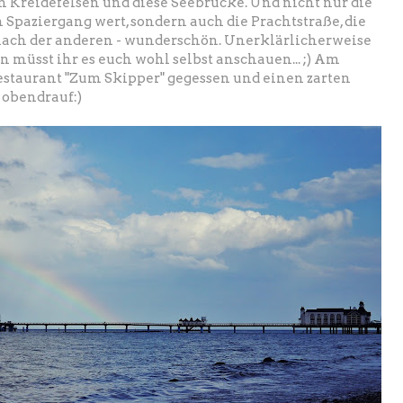
n Kreidefelsen und diese Seebrücke. Und nicht nur die
 Spaziergang wert, sondern auch die Prachtstraße, die
a nach der anderen - wunderschön. Unerklärlicherweise
n müsst ihr es euch wohl selbst anschauen... ;) Am
staurant "Zum Skipper" gegessen und einen zarten
 obendrauf:)