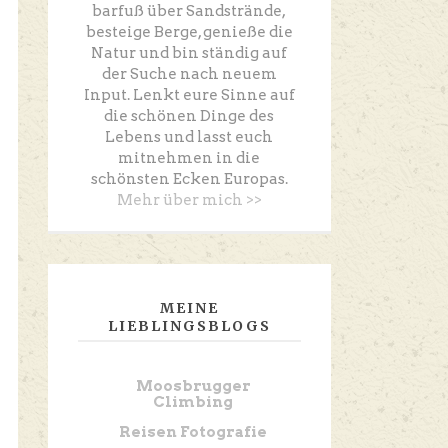
barfuß über Sandstrände,
besteige Berge, genieße die
Natur und bin ständig auf
der Suche nach neuem
Input. Lenkt eure Sinne auf
die schönen Dinge des
Lebens und lasst euch
mitnehmen in die
schönsten Ecken Europas.
Mehr über mich >>
MEINE
LIEBLINGSBLOGS
Moosbrugger
Climbing
Reisen Fotografie