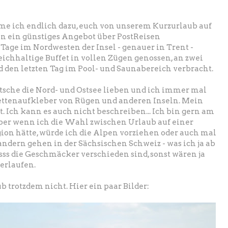
e ich endlich dazu, euch von unserem Kurzurlaub auf
n ein günstiges Angebot über PostReisen
ge im Nordwesten der Insel - genauer in Trent -
eichhaltige Buffet in vollen Zügen genossen, an zwei
 den letzten Tag im Pool- und Saunabereich verbracht.
Deutsche die Nord- und Ostsee lieben und ich immer mal
ettenaufkleber von Rügen und anderen Inseln. Mein
ht. Ich kann es auch nicht beschreiben... Ich bin gern am
ber wenn ich die Wahl zwischen Urlaub auf einer
ion hätte, würde ich die Alpen vorziehen oder auch mal
ndern gehen in der Sächsischen Schweiz - was ich ja ab
sss die Geschmäcker verschieden sind, sonst wären ja
erlaufen.
b trotzdem nicht. Hier ein paar Bilder: