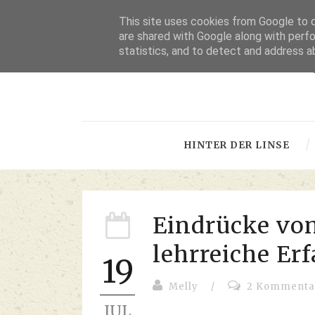
This site uses cookies from Google to de
are shared with Google along with perfo
statistics, and to detect and address a
-
HINTER DER LINSE
Eindrücke vo
lehrreiche Er
19
Melly
/
2 Kommenta
JUL