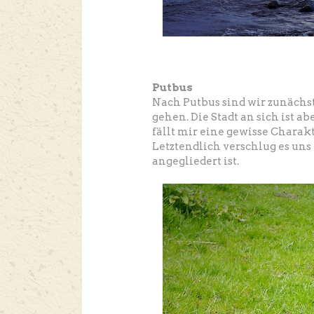
Putbus
Nach Putbus sind wir zunächs
gehen. Die Stadt an sich ist 
fällt mir eine gewisse Charakt
Letztendlich verschlug es un
angegliedert ist.