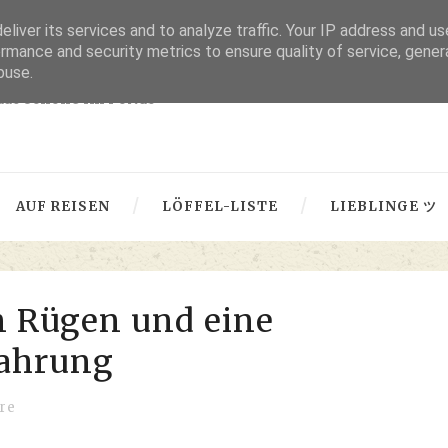
liver its services and to analyze traffic. Your IP address and u
thru lensed eyes
rmance and security metrics to ensure quality of service, gene
buse.
 das Schöne im Fokus -
AUF REISEN
LÖFFEL-LISTE
LIEBLINGE ツ
n Rügen und eine
fahrung
re