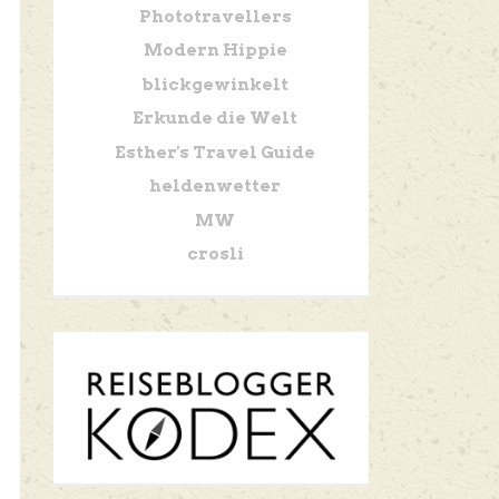
Phototravellers
Modern Hippie
blickgewinkelt
Erkunde die Welt
Esther's Travel Guide
heldenwetter
MW
crosli