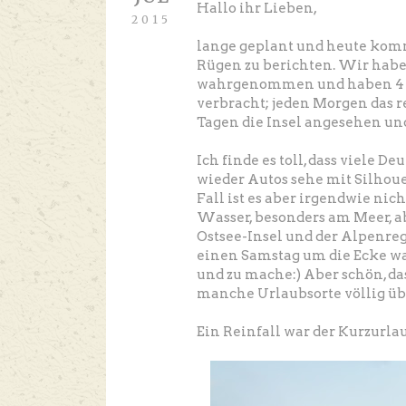
Hallo ihr Lieben,
2015
lange geplant und heute komm
Rügen zu berichten. Wir habe
wahrgenommen und haben 4 Ta
verbracht; jeden Morgen das r
Tagen die Insel angesehen und
Ich finde es toll, dass viele 
wieder Autos sehe mit Silhou
Fall ist es aber irgendwie nic
Wasser, besonders am Meer, a
Ostsee-Insel und der Alpenreg
einen Samstag um die Ecke wa
und zu mache:) Aber schön, da
manche Urlaubsorte völlig üb
Ein Reinfall war der Kurzurlau