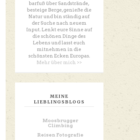
barfuß über Sandstrände,
besteige Berge, genieße die
Natur und bin ständig auf
der Suche nach neuem
Input. Lenkt eure Sinne auf
die schönen Dinge des
Lebens und lasst euch
mitnehmen in die
schönsten Ecken Europas.
Mehr über mich >>
MEINE
LIEBLINGSBLOGS
Moosbrugger
Climbing
Reisen Fotografie