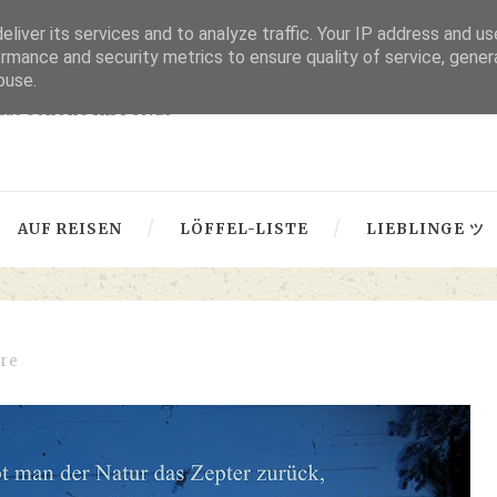
liver its services and to analyze traffic. Your IP address and u
thru lensed eyes
rmance and security metrics to ensure quality of service, gene
buse.
 das Schöne im Fokus -
AUF REISEN
LÖFFEL-LISTE
LIEBLINGE ツ
re