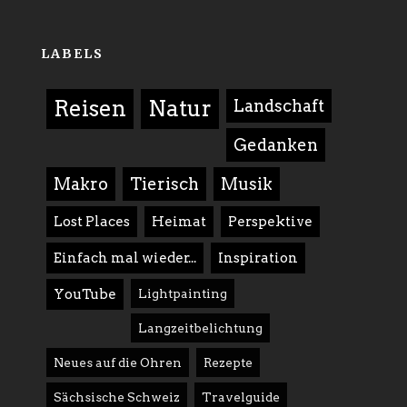
LABELS
Reisen
Natur
Landschaft
Gedanken
Makro
Tierisch
Musik
Lost Places
Heimat
Perspektive
Einfach mal wieder...
Inspiration
YouTube
Lightpainting
Langzeitbelichtung
Neues auf die Ohren
Rezepte
Sächsische Schweiz
Travelguide