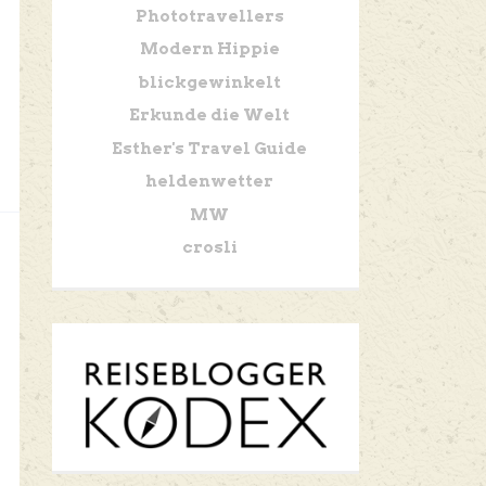
Phototravellers
Modern Hippie
blickgewinkelt
Erkunde die Welt
Esther's Travel Guide
heldenwetter
MW
crosli