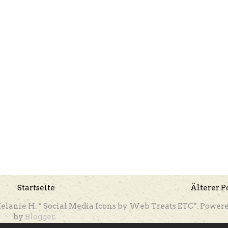
Startseite
Älterer P
elanie H. * Social Media Icons by Web Treats ETC*. Power
by
Blogger
.