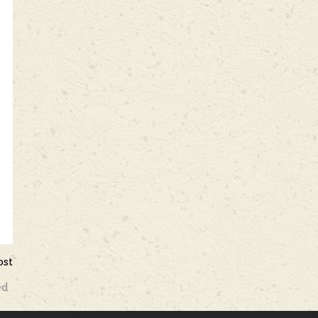
ost
ed