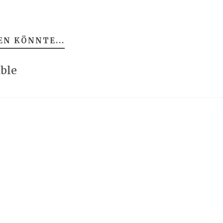
EN KÖNNTE...
able