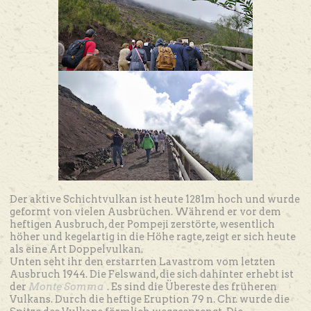
Der aktive Schichtvulkan ist heute 1281m hoch und wurde
geformt von vielen Ausbrüchen. Während er vor dem
heftigen Ausbruch, der Pompeji zerstörte, wesentlich
höher und kegelartig in die Höhe ragte, zeigt er sich heute
als eine Art Doppelvulkan.
Unten seht ihr den erstarrten Lavastrom vom letzten
Ausbruch 1944. Die Felswand, die sich dahinter erhebt ist
der
Monte Somma
. Es sind die Übereste des früheren
Vulkans. Durch die heftige Eruption 79 n. Chr. wurde die