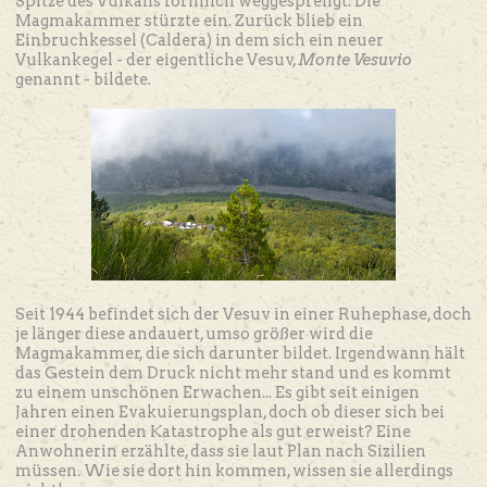
Spitze des Vulkans förmlich weggesprengt. Die
Magmakammer stürzte ein. Zurück blieb ein
Einbruchkessel (Caldera) in dem sich ein neuer
Vulkankegel - der eigentliche Vesuv,
Monte Vesuvio
genannt - bildete
.
Seit 1944 befindet sich der Vesuv in einer Ruhephase, doch
je länger diese andauert, umso größer wird die
Magmakammer, die sich darunter bildet. Irgendwann hält
das Gestein dem Druck nicht mehr stand und es kommt
zu einem unschönen Erwachen... Es gibt seit einigen
Jahren einen Evakuierungsplan, doch ob dieser sich bei
einer drohenden Katastrophe als gut erweist? Eine
Anwohnerin erzählte, dass sie laut Plan nach Sizilien
müssen. Wie sie dort hin kommen, wissen sie allerdings