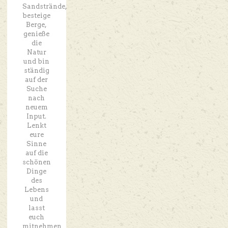
Sandstrände,
besteige
Berge,
genieße
die
Natur
und bin
ständig
auf der
Suche
nach
neuem
Input.
Lenkt
eure
Sinne
auf die
schönen
Dinge
des
Lebens
und
lasst
euch
mitnehmen