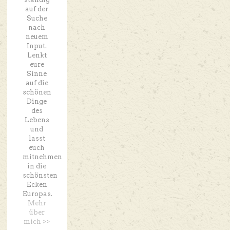
auf der
Suche
nach
neuem
Input.
Lenkt
eure
Sinne
auf die
schönen
Dinge
des
Lebens
und
lasst
euch
mitnehmen
in die
schönsten
Ecken
Europas.
Mehr
über
mich >>