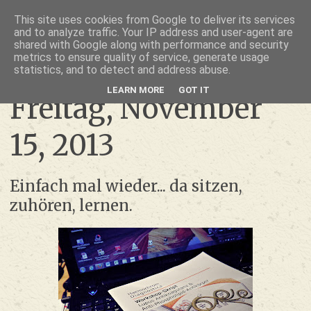
thru lensed eyes
This site uses cookies from Google to deliver its services
and to analyze traffic. Your IP address and user-agent are
- das Schöne im Fokus -
shared with Google along with performance and security
metrics to ensure quality of service, generate usage
statistics, and to detect and address abuse.
LEARN MORE
GOT IT
Freitag, November
15, 2013
Einfach mal wieder... da sitzen,
zuhören, lernen.