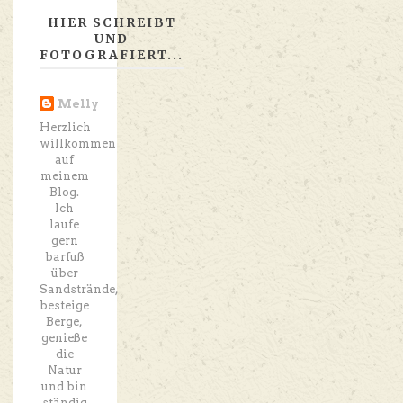
HIER SCHREIBT
UND
FOTOGRAFIERT...
Melly
Herzlich
willkommen
auf
meinem
Blog.
Ich
laufe
gern
barfuß
über
Sandstrände,
besteige
Berge,
genieße
die
Natur
und bin
ständig