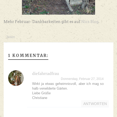
Mehr Februar- Dankbarkeiten gibt es auf
Nics Blog
.
Teilen
1 KOMMENTAR:
diefahrradfrau
Donnerstag, Februar 27, 2014
Wirkt ja etwas geheimnisvoll, aber ich mag so
halb verwilderte Gärten.
Liebe Grüße
Christiane
ANTWORTEN