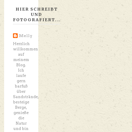
HIER SCHREIBT
UND
FOTOGRAFIERT...
Melly
Herzlich
willkommen
auf
meinem
Blog.
Ich
laufe
gern
barfuß
über
Sandstrände,
besteige
Berge,
genieße
die
Natur
und bin