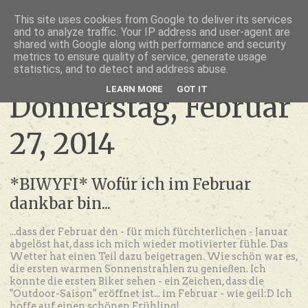
thru lensed eyes
This site uses cookies from Google to deliver its services
and to analyze traffic. Your IP address and user-agent are
- das Schöne im Fokus -
shared with Google along with performance and security
metrics to ensure quality of service, generate usage
statistics, and to detect and address abuse.
LEARN MORE
GOT IT
Donnerstag, Februar
27, 2014
*BIWYFI* Wofür ich im Februar
dankbar bin...
...dass der Februar den - für mich fürchterlichen - Januar
abgelöst hat, dass ich mich wieder motivierter fühle. Das
Wetter hat einen Teil dazu beigetragen. Wie schön war es,
die ersten warmen Sonnenstrahlen zu genießen. Ich
konnte die ersten Biker sehen - ein Zeichen, dass die
"Outdoor-Saison" eröffnet ist... im Februar - wie geil:D Ich
hoffe auf einen schönen Frühling!