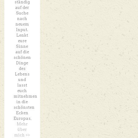
ständig
auf der
Suche
nach
neuem
Input.
Lenkt
eure
Sinne
auf die
schönen
Dinge
des
Lebens
und
lasst
euch
mitnehmen
in die
schönsten
Ecken
Europas.
Mehr
über
mich >>