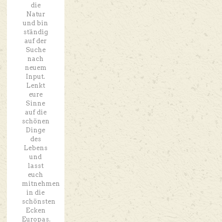
die
Natur
und bin
ständig
auf der
Suche
nach
neuem
Input.
Lenkt
eure
Sinne
auf die
schönen
Dinge
des
Lebens
und
lasst
euch
mitnehmen
in die
schönsten
Ecken
Europas.