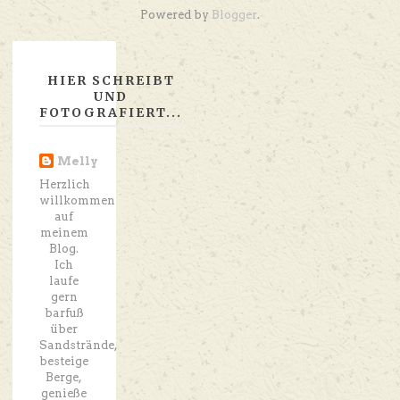
Powered by
Blogger
.
HIER SCHREIBT
UND
FOTOGRAFIERT...
Melly
Herzlich
willkommen
auf
meinem
Blog.
Ich
laufe
gern
barfuß
über
Sandstrände,
besteige
Berge,
genieße