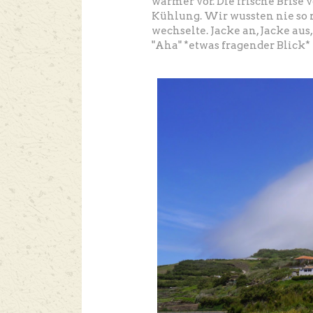
wärmer vor. Die frische Brise
Kühlung. Wir wussten nie so re
wechselte. Jacke an, Jacke au
"Aha" *etwas fragender Blick*