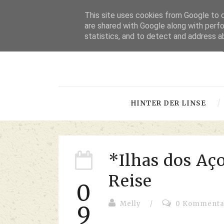
This site uses cookies from Google to de
are shared with Google along with perfo
statistics, and to detect and address a
-
HINTER DER LINSE
*Ilhas dos Aç
Reise
0
Melly
/
0 Kommenta
9