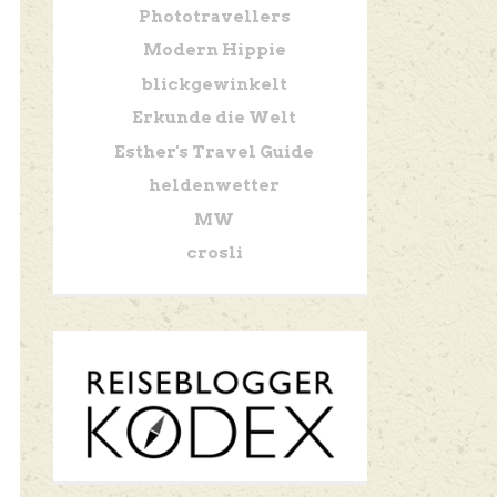
Phototravellers
Modern Hippie
blickgewinkelt
Erkunde die Welt
Esther's Travel Guide
heldenwetter
MW
crosli