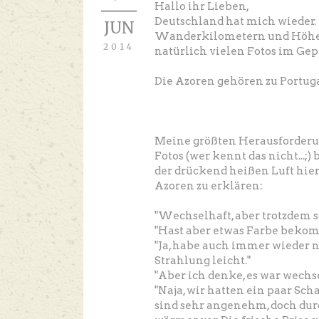
Hallo ihr Lieben,
Deutschland hat mich wieder.
JUN
Wanderkilometern und Höhenm
2014
natürlich vielen Fotos im Gep
Die Azoren gehören zu Portuga
Meine größten Herausforderu
Fotos (wer kennt das nicht...
der drückend heißen Luft hie
Azoren zu erklären:
"Wechselhaft, aber trotzdem
"Hast aber etwas Farbe bekom
"Ja, habe auch immer wieder
Strahlung leicht."
"Aber ich denke, es war wechs
"Naja, wir hatten ein paar Sc
sind sehr angenehm, doch dur