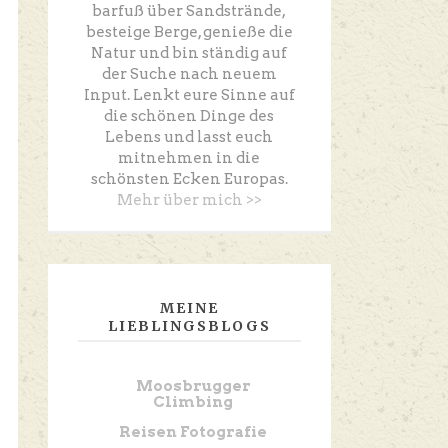
barfuß über Sandstrände,
besteige Berge, genieße die
Natur und bin ständig auf
der Suche nach neuem
Input. Lenkt eure Sinne auf
die schönen Dinge des
Lebens und lasst euch
mitnehmen in die
schönsten Ecken Europas.
Mehr über mich >>
MEINE
LIEBLINGSBLOGS
Moosbrugger
Climbing
Reisen Fotografie