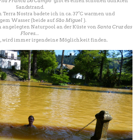
Vila Franca Do Campo
gibt es einen schönen dunklen
Sandstrand.
 Terra Nostra badete ich in ca. 37°C warmen und
igem Wasser (beide auf
São Miguel
).
ön angelegten Naturpool an der Küste von
Santa Cruz das
Flores...
l, wird immer irgendeine Möglichkeit finden.