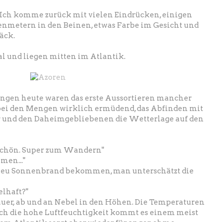
 Ich komme zurück mit vielen Eindrücken, einigen
etern in den Beinen, etwas Farbe im Gesicht und
äck.
l und liegen mitten im Atlantik.
ngen heute waren das erste Aussortieren mancher
;) bei den Mengen wirklich ermüdend, das Abfinden mit
r und den Daheimgebliebenen die Wetterlage auf den
 schön. Super zum Wandern"
men..."
 neu Sonnenbrand bekommen, man unterschätzt die
elhaft?"
hauer, ab und an Nebel in den Höhen. Die Temperaturen
ch die hohe Luftfeuchtigkeit kommt es einem meist