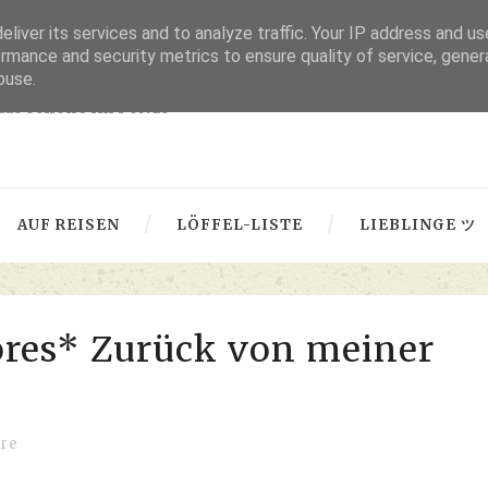
liver its services and to analyze traffic. Your IP address and u
thru lensed eyes
rmance and security metrics to ensure quality of service, gene
buse.
 das Schöne im Fokus -
AUF REISEN
LÖFFEL-LISTE
LIEBLINGE ツ
ores* Zurück von meiner
re