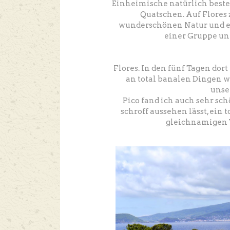
Einheimische natürlich best
Quatschen. Auf Flores 
wunderschönen Natur und ein
einer Gruppe unt
Flores. In den fünf Tagen dort 
an total banalen Dingen w
unse
Pico fand ich auch sehr sch
schroff aussehen lässt, ein
gleichnamigen V