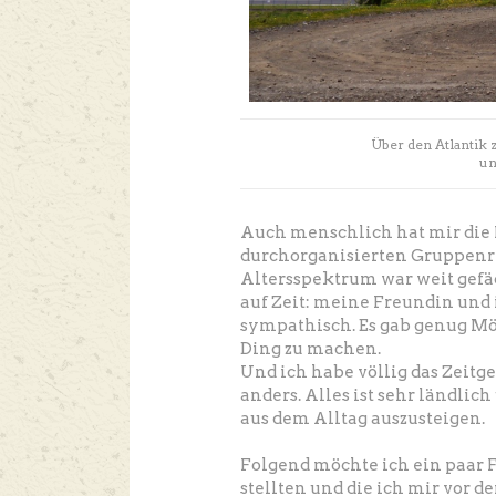
Über den Atlantik 
un
Auch menschlich hat mir die R
durchorganisierten Gruppenre
Altersspektrum war weit gefäc
auf Zeit: meine Freundin und 
sympathisch. Es gab genug Mö
Ding zu machen.
Und ich habe völlig das Zeitg
anders. Alles ist sehr ländlic
aus dem Alltag auszusteigen.
Folgend möchte ich ein paar 
stellten und die ich mir vor der