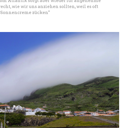
 vom Atlantik sorgt aber wieder für angenehme
cht, wie wir uns anziehen sollten, weil es oft
s, Sonnencreme zücken"