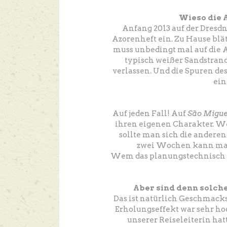
Wieso die 
Anfang 2013 auf der Dresd
Azorenheft ein. Zu Hause blätt
muss unbedingt mal auf die A
typisch weißer Sandstrand
verlassen. Und die Spuren des
ein
Auf jeden Fall! Auf
São Migue
ihren eigenen Charakter. W
sollte man sich die anderen
zwei Wochen kann man 
Wem das planungstechnisch z
Aber sind denn solche
Das ist natürlich Geschmacks
Erholungseffekt war sehr ho
unserer Reiseleiterin hat