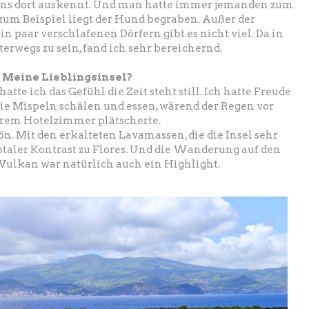
ens dort auskennt. Und man hatte immer jemanden zum
zum Beispiel liegt der Hund begraben. Außer der
 paar verschlafenen Dörfern gibt es nicht viel. Da in
erwegs zu sein, fand ich sehr bereichernd.
Meine Lieblingsinsel?
hatte ich das Gefühl die Zeit steht still. Ich hatte Freude
ie Mispeln schälen und essen, wärend der Regen vor
rem Hotelzimmer plätscherte.
ön. Mit den erkalteten Lavamassen, die die Insel sehr
 totaler Kontrast zu Flores. Und die Wanderung auf den
ulkan war natürlich auch ein Highlight.