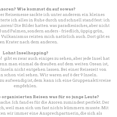
Azoren? Wie kommst du auf sowas?
ner Reisemesse sackte ich unter anderem ein kleines
erte ich alles in Ruhe durch und schnell stand fest: ich
zoren! Die Bilder hatten was paradiesisches, aber nicht
 und Palmen, sondern anders - friedlich, üppig grün,
 Vulkanismus reizten mich natürlich auch. Dort gibt es
en Krater nach dem anderen.
Lohnt Inselhopping?
l
gibt es zwar auch einiges zu sehen, aber jede Insel hat
enn man einmal da draußen auf dem weiten Ozean ist,
 Inseln nicht entgehen lassen.
Bei einer Reisezeit von
schon viel sehen. Wir waren auf 6 der 9 Inseln.
u aufwendig ist, dem kann ich eine Gruppenaktivreise
empfehlen.
 organisierten Reisen was für so junge Leute?
ache. Ich fand es für die Azoren zumindest perfekt. Der
ch, weil man sich um fast nichts kümmern musste. Mit
ten wir immer eine Ansprechpartnerin, die sich als