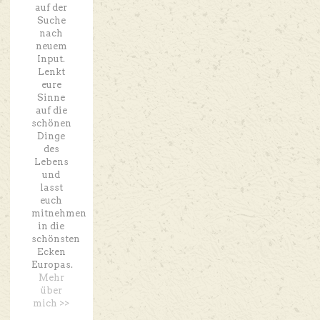
auf der
Suche
nach
neuem
Input.
Lenkt
eure
Sinne
auf die
schönen
Dinge
des
Lebens
und
lasst
euch
mitnehmen
in die
schönsten
Ecken
Europas.
Mehr
über
mich >>