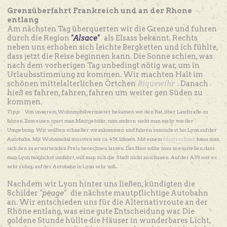
Grenzüberfahrt Frankreich und an der Rhone
entlang
Am nächsten Tag überquerten wir die Grenze und fuhren
durch die Region
"Alsace"
als Elsass bekannt. Rechts
neben uns erhoben sich leichte Bergketten und ich fühlte,
dass jetzt die Reise beginnen kann. Die Sonne schien, was
nach dem vorherigen Tag unbedingt nötig war, um in
Urlaubsstimmung zu kommen. Wir machten Halt im
schönen mittelalterlichen Örtchen
Riquewihr
. Danach
hieß es fahren, fahren, fahren um weiter gen Süden zu
kommen.
Tipp:
Von unserem Wohnmobilvermieter bekamen wir den Rat, über Landtraße zu
fahren. Zum einen spart man Mautgebühr, zum andern
sieht man mehr von der
Umgebung. Wir wollten schneller vorankommen
und fuhren zumindest bis Lyon auf der
Autobahn. Mit Wohnmobil mussten wir ca. 45€ löhnen. Mit einem
Mautrechner
kann man
sich den zu erwartenden Preis berechnen lassen. Das Navi sollte man so einstellen, dass
man Lyon möglichst umfährt, will man sich die Stadt nicht anschauen. Auf der A39 war es
.
sehr ruhig; auf der Autobahn in Lyon sehr voll
Nachdem wir Lyon hinter uns ließen, kündigten die
Schilder
"péage"
die nächste mautpflichtige Autobahn
an. Wir entschieden uns für die Alternativroute an der
Rhône entlang, was eine gute Entscheidung war. Die
goldene Stunde hüllte die Häuser in wunderbares Licht,