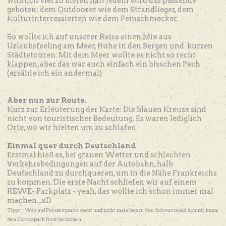
wirklich viel zu bieten hat! Jedem wird das passende
geboten: dem Outdoorer wie dem Strandlieger, dem
Kulturinterressierten wie dem Feinschmecker.
So wollte ich auf unserer Reise einen Mix aus
Urlaubsfeeling am Meer, Ruhe in den Bergen und kurzen
Städtetouren. Mit dem Meer wollte es nicht so recht
klappen, aber das war auch einfach ein bisschen Pech
(erzähle ich ein andermal)
Aber nun zur Route.
Kurz zur Erleuterung der Karte: Die blauen Kreuze sind
nicht von touristischer Bedeutung. Es waren lediglich
Orte, wo wir hielten um zu schlafen.
Einmal quer durch Deutschland
Erstmal hieß es, bei grauen Wetter und schlechten
Verkehrsbedingungen auf der Autobahn, halb
Deutschland zu durchqueren, um in die Nähe Frankreichs
zu kommen. Die erste Nacht schliefen wir auf einem
REWE- Parkplatz - yeah, das wollte ich schon immer mal
machen...xD
Tipp
: Wer auf Freizeitparks steht und nicht mal eben in den Schwarzwald kommt, kann
den Europapark Rust besuchen.