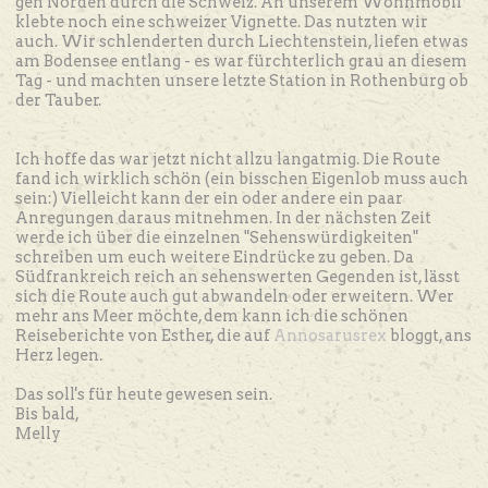
gen Norden durch die Schweiz. An unserem Wohnmobil
klebte noch eine schweizer Vignette. Das nutzten wir
auch. Wir schlenderten durch Liechtenstein, liefen etwas
am Bodensee entlang - es war fürchterlich grau an diesem
Tag - und machten unsere letzte Station in Rothenburg ob
der Tauber.
Ich hoffe das war jetzt nicht allzu langatmig. Die Route
fand ich wirklich schön (ein bisschen Eigenlob muss auch
sein:) Vielleicht kann der ein oder andere ein paar
Anregungen daraus mitnehmen. In der nächsten Zeit
werde ich über die einzelnen "Sehenswürdigkeiten"
schreiben um euch weitere Eindrücke zu geben. Da
Südfrankreich reich an sehenswerten Gegenden ist, lässt
sich die Route auch gut abwandeln oder erweitern. Wer
mehr ans Meer möchte, dem kann ich die schönen
Reiseberichte von Esther, die auf
Annosarusrex
bloggt, ans
Herz legen.
Das soll's für heute gewesen sein.
Bis bald,
Melly