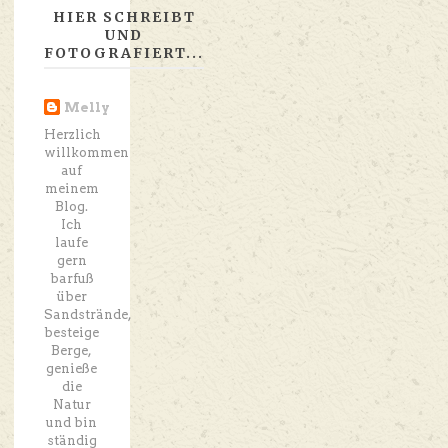
HIER SCHREIBT
UND
FOTOGRAFIERT...
Melly
Herzlich
willkommen
auf
meinem
Blog.
Ich
laufe
gern
barfuß
über
Sandstrände,
besteige
Berge,
genieße
die
Natur
und bin
ständig