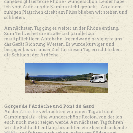
daneben glitzerte die Rhône - wunderschön. Leider habe
ich vom Auto aus die Kamera nicht gezückt... An einem
ruhigen Plätzchen direkt am Fluss blieben wir stehen und
schliefen.
Am nächsten Tag ging es weiter an der Rhône entlang.
Zum Teil verlief die Straße fast parallel zur
mautpflichtigen Autobahn. Irgendwann navigierte uns
das Gerät Richtung Westen. Es wurde kurviger und
bergiger bis wir unser Ziel für diesen Tag erricht haben:
die Schlucht der Ardèche.
Gorges de l’Ardèche und Pont du Gard
An der
Ardèche
verbrachten wir einen Tag auf dem
Campingplatz - eine wunderschöne Region, von der ich
euch noch mehr zeigen werde. Am nächsten Tag fuhren
wir die Schlucht entlang, besuchten eine beeindruckende