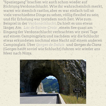
"Spaziergang" brachen wir auch schon wieder auf
Richtung Verdonschlucht. Wie ihr wahrscheinlich merkt,
waren wir ziemlich rastlos, aber es war einfach toll so
viele verschiedene Dinge zu sehen, völlig flexibel zu sein
und für Erholung war trotzdem noch Zeit. Wie zum
Beispiel in der
Verdonschlucht
. Da hielt es uns etwas
länger. Am
Lac de Sainte-Croix
, einem See quasi am
Eingang der Verdonschlucht verbrachten wir zwei Tage
auf einem Campingplatz und nachdem wir die Schlucht
etwas erkundeten nochmal eine Nacht auf einem anderen
Campinglatz. Über
Gorges de Daluis
und
Gorges du Cians
(Gorges heißt soviel wie Schlucht) fuhren wir wieder ans
Meer nach Nizza.