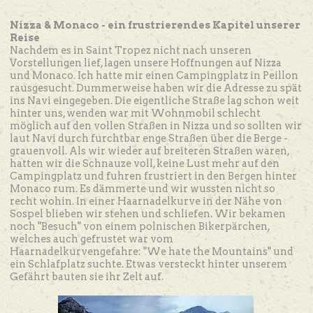
Nizza & Monaco - ein frustrierendes Kapitel unserer
Reise
Nachdem es in Saint Tropez nicht nach unseren
Vorstellungen lief, lagen unsere Hoffnungen auf Nizza
und Monaco. Ich hatte mir einen Campingplatz in Peillon
rausgesucht. Dummerweise haben wir die Adresse zu spät
ins Navi eingegeben. Die eigentliche Straße lag schon weit
hinter uns, wenden war mit Wohnmobil schlecht
möglich auf den vollen Straßen in Nizza und so sollten wir
laut Navi durch furchtbar enge Straßen über die Berge -
grauenvoll. Als wir wieder auf breiteren Straßen waren,
hatten wir die Schnauze voll, keine Lust mehr auf den
Campingplatz und fuhren frustriert in den Bergen hinter
Monaco rum. Es dämmerte und wir wussten nicht so
recht wohin. In einer Haarnadelkurve in der Nähe von
Sospel blieben wir stehen und schliefen. Wir bekamen
noch "Besuch" von einem polnischen Bikerpärchen,
welches auch gefrustet war vom
Haarnadelkurvengefahre: "We hate the Mountains" und
ein Schlafplatz suchte. Etwas versteckt hinter unserem
Gefährt bauten sie ihr Zelt auf.