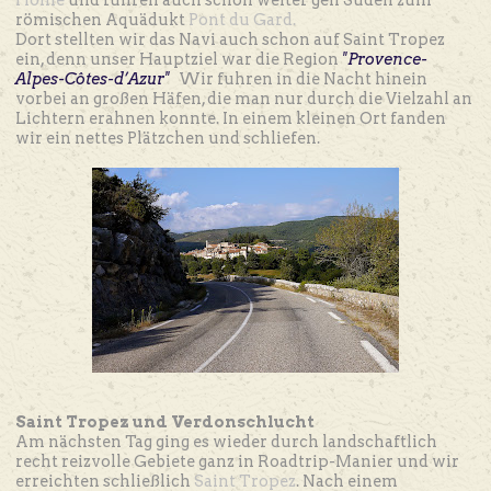
Höhle
und fuhren auch schon weiter gen Süden zum
römischen Aquädukt
Pont du Gard.
Dort stellten wir das Navi auch schon auf Saint Tropez
ein, denn unser Hauptziel war die Region
"Provence-
Alpes-Côtes-d’Azur"
Wir fuhren in die Nacht hinein
vorbei an großen Häfen, die man nur durch die Vielzahl an
Lichtern erahnen konnte. In einem kleinen Ort fanden
wir ein nettes Plätzchen und schliefen.
Saint Tropez und Verdonschlucht
Am nächsten Tag ging es wieder durch landschaftlich
recht reizvolle Gebiete ganz in Roadtrip-Manier und wir
erreichten schließlich
Saint Tropez
. Nach einem