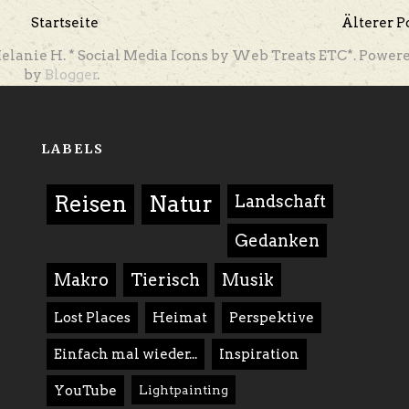
Startseite
Älterer P
elanie H. * Social Media Icons by Web Treats ETC*. Power
by
Blogger
.
LABELS
Reisen
Natur
Landschaft
Gedanken
Makro
Tierisch
Musik
Lost Places
Heimat
Perspektive
Einfach mal wieder...
Inspiration
YouTube
Lightpainting