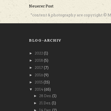
Neuerer Post
*content & photography are copyright © M
BLOG-ARCHIV
►
2022
(1)
►
2018
(5)
►
2017
(7)
►
2016
(9)
►
2015
(15)
▼
2014
(65)
►
28 Dez.
(1)
►
21 Dez.
(1)
►
14 Dez.
(2)