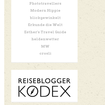
Phototravellers
Modern Hippie
blickgewinkelt
Erkunde die Welt
Esther's Travel Guide
heldenwetter
MW
crosli