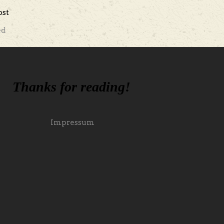
ost
ed
Thanks for reading!
Impressum