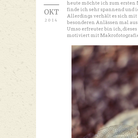
heute möchte ich zum ersten
finde ich sehr spannend und i
OKT
Allerdings verhält es sich mi
2014
besonderen Anlässen mal aus 
Umso erfreuter bin ich, diese
motiviert mit Makrofotografie