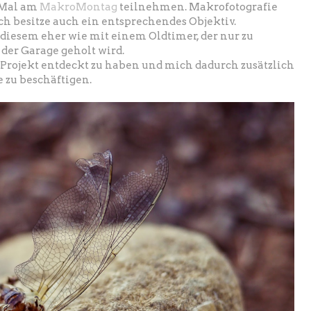
 Mal am
MakroMontag
teilnehmen. Makrofotografie
ch besitze auch ein entsprechendes Objektiv.
t diesem eher wie mit einem Oldtimer, der nur zu
der Garage geholt wird.
s Projekt entdeckt zu haben und mich dadurch zusätzlich
 zu beschäftigen.