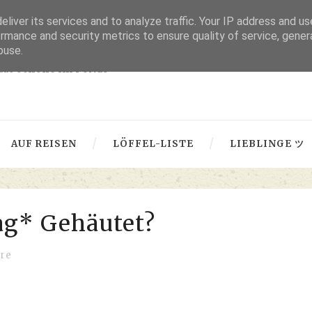
liver its services and to analyze traffic. Your IP address and u
thru lensed eyes
rmance and security metrics to ensure quality of service, gene
buse.
 das Schöne im Fokus -
AUF REISEN
LÖFFEL-LISTE
LIEBLINGE ツ
g* Gehäutet?
re