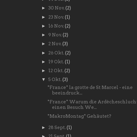
►
30 Nov.
(2)
►
23 Nov.
(1)
►
16 Nov.
(2)
►
9 Nov.
(2)
►
2 Nov.
(3)
►
26 Okt.
(2)
►
19 Okt.
(1)
►
12 Okt.
(2)
▼
5 Okt.
(3)
*France* la grotte de St Marcel - eine
beeindruck...
*France* Warum die Ardècheschluch
einen Besuch We...
*MakroMontag* Gehäutet?
►
28 Sept.
(1)
►
21 Sept.
(1)