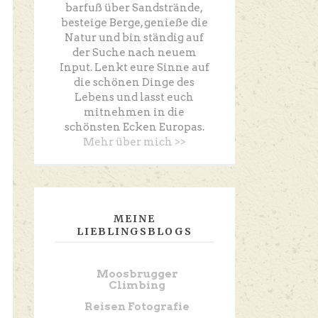
barfuß über Sandstrände,
besteige Berge, genieße die
Natur und bin ständig auf
der Suche nach neuem
Input. Lenkt eure Sinne auf
die schönen Dinge des
Lebens und lasst euch
mitnehmen in die
schönsten Ecken Europas.
Mehr über mich >>
MEINE
LIEBLINGSBLOGS
Moosbrugger
Climbing
Reisen Fotografie