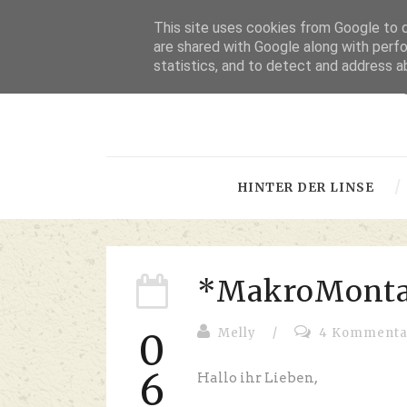
This site uses cookies from Google to de
are shared with Google along with perfo
statistics, and to detect and address a
-
HINTER DER LINSE
*MakroMonta
Melly
/
4 Kommenta
0
6
Hallo ihr Lieben,