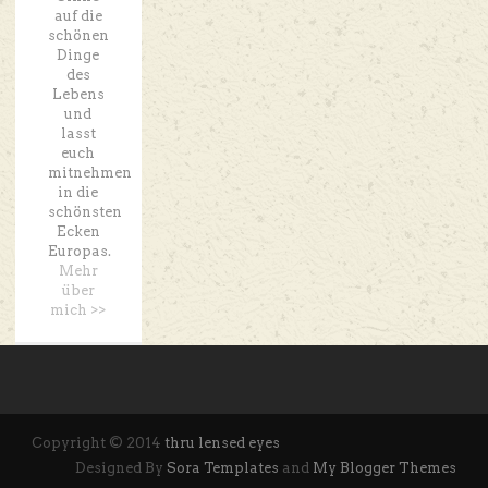
auf die
schönen
Dinge
des
Lebens
und
lasst
euch
mitnehmen
in die
schönsten
Ecken
Europas.
Mehr
über
mich >>
Copyright © 2014
thru lensed eyes
Designed By
Sora Templates
and
My Blogger Themes