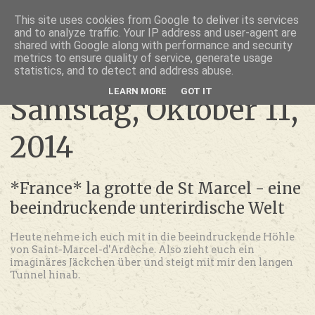
thru lensed eyes
This site uses cookies from Google to deliver its services
and to analyze traffic. Your IP address and user-agent are
- das Schöne im Fokus -
shared with Google along with performance and security
metrics to ensure quality of service, generate usage
statistics, and to detect and address abuse.
LEARN MORE
GOT IT
Samstag, Oktober 11,
2014
*France* la grotte de St Marcel - eine
beeindruckende unterirdische Welt
Heute nehme ich euch mit in die beeindruckende Höhle
von Saint-Marcel-d'Ardèche. Also zieht euch ein
imaginäres Jäckchen über und steigt mit mir den langen
Tunnel hinab.