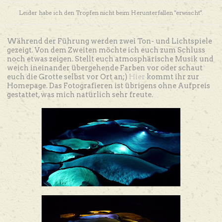
Leider habe ich den Tropfen nicht beim Herunterfallen "erwischt".
Während der Führung werden zwei Ton- und Lichtspiele
gezeigt. Von dem Zweiten möchte ich euch zum Schluss
noch etwas zeigen. Stellt euch atmosphärische Musik und
weich ineinander übergehende Farben vor oder schaut
euch die Grotte selbst vor Ort an;)
Hier
kommt ihr zur
Homepage. Das Fotografieren ist übrigens ohne Aufpreis
gestattet, was mich natürlich sehr freute.