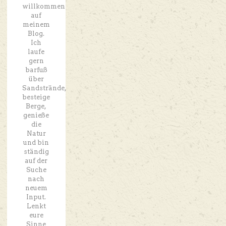
willkommen
auf
meinem
Blog.
Ich
laufe
gern
barfuß
über
Sandstrände,
besteige
Berge,
genieße
die
Natur
und bin
ständig
auf der
Suche
nach
neuem
Input.
Lenkt
eure
Sinne