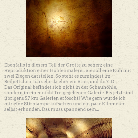
Ebenfalls in diesem Teil der Grotte zu sehen; eine
Reproduktion einer Höhlenmalerei. Sie soll eine Kuh mit
zwei Ziegen darstellen. So steht es zumindest im
Beiheftchen. Ich sehe da eher ein Stier, und ihr? :D
Das Original befindet sich nicht in der Schauhöhle,
sondern in einer nicht freigegebenen Galerie. Bis jetzt sind
übrigens 57 km Galerien erfoscht! Wie gern würde ich
mir eine Stirnlampe aufsetzen und ein paar Kilometer
selbst erkunden. Das muss spannend sein...