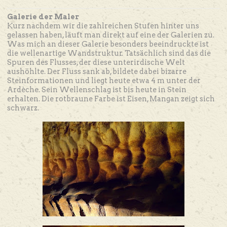
Galerie der Maler
Kurz nachdem wir die zahlreichen Stufen hinter uns
gelassen haben, läuft man direkt auf eine der Galerien zu.
Was mich an dieser Galerie besonders beeindruckte ist
die wellenartige Wandstruktur. Tatsächlich sind das die
Spuren des Flusses, der diese unterirdische Welt
aushöhlte. Der Fluss sank ab, bildete dabei bizarre
Steinformationen und liegt heute etwa 4 m unter der
Ardèche. Sein Wellenschlag ist bis heute in Stein
erhalten. Die rotbraune Farbe ist Eisen, Mangan zeigt sich
schwarz.