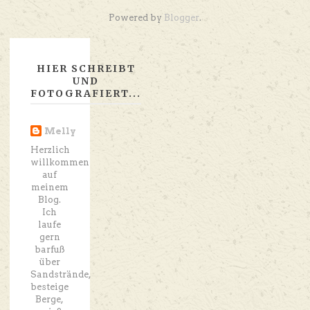
Powered by
Blogger
.
HIER SCHREIBT
UND
FOTOGRAFIERT...
Melly
Herzlich
willkommen
auf
meinem
Blog.
Ich
laufe
gern
barfuß
über
Sandstrände,
besteige
Berge,