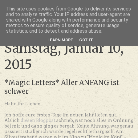
thru lensed eyes
This site uses cookies from Google to deliver its services
and to analyze traffic. Your IP address and user-agent are
- das Schöne im Fokus -
shared with Google along with performance and security
metrics to ensure quality of service, generate usage
statistics, and to detect and address abuse.
LEARN MORE
GOT IT
Samstag, Januar 10,
2015
*Magic Letters* Aller ANFANG ist
schwer
Hallo ihr Lieben,
Ich hoffe eure ersten Tage im neuen Jahr liefen gut.
Als ich
diesen Blogpost
schrieb, war noch alles in Ordnung
bei mir und dann ging es bergab. Keine Ahnung, was genau
passiert ist, aber ich wurde regelrecht lethargisch. Am
Silvesterabend waren wir im Kino zu "Honig im Kopf" -