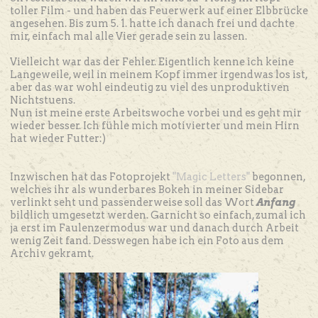
toller Film - und haben das Feuerwerk auf einer Elbbrücke
angesehen. Bis zum 5. 1. hatte ich danach frei und dachte
mir, einfach mal alle Vier gerade sein zu lassen.
Vielleicht war das der Fehler. Eigentlich kenne ich keine
Langeweile, weil in meinem Kopf immer irgendwas los ist,
aber das war wohl eindeutig zu viel des unproduktiven
Nichtstuens.
Nun ist meine erste Arbeitswoche vorbei und es geht mir
wieder besser. Ich fühle mich motivierter und mein Hirn
hat wieder Futter:)
Inzwischen hat das Fotoprojekt
"Magic Letters"
begonnen,
welches ihr als wunderbares Bokeh in meiner Sidebar
verlinkt seht und passenderweise soll das Wort
Anfang
bildlich umgesetzt werden. Garnicht so einfach, zumal ich
ja erst im Faulenzermodus war und danach durch Arbeit
wenig Zeit fand. Desswegen habe ich ein Foto aus dem
Archiv gekramt.