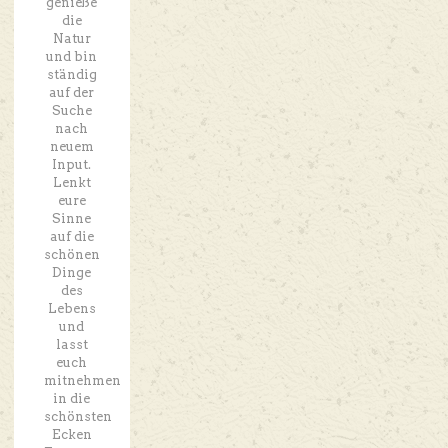
genieße
die
Natur
und bin
ständig
auf der
Suche
nach
neuem
Input.
Lenkt
eure
Sinne
auf die
schönen
Dinge
des
Lebens
und
lasst
euch
mitnehmen
in die
schönsten
Ecken