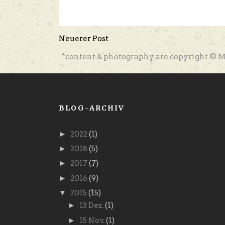
Neuerer Post
*content & photography are copyright © M
BLOG-ARCHIV
►
2022
(1)
►
2018
(5)
►
2017
(7)
►
2016
(9)
▼
2015
(15)
►
13 Dez.
(1)
►
15 Nov.
(1)