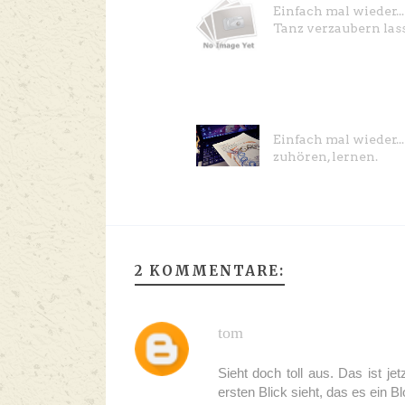
Einfach mal wieder..
Tanz verzaubern las
Einfach mal wieder...
zuhören, lernen.
2 KOMMENTARE:
tom
Sieht doch toll aus. Das ist j
ersten Blick sieht, das es ein 