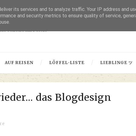
liver its services and to analyze traffic. Your IP address and u
thru lensed eyes
rmance and security metrics to ensure quality of service, gene
buse.
 das Schöne im Fokus -
AUF REISEN
LÖFFEL-LISTE
LIEBLINGE ツ
ieder... das Blogdesign
re