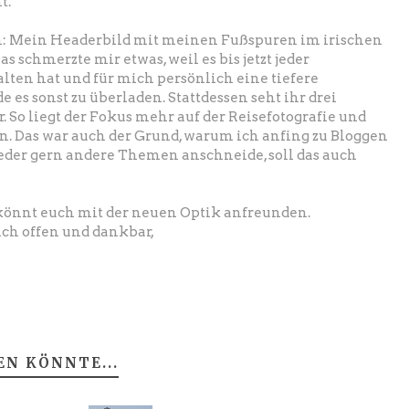
t.
h: Mein Headerbild mit meinen Fußspuren im irischen
s schmerzte mir etwas, weil es bis jetzt jeder
ten hat und für mich persönlich eine tiefere
e es sonst zu überladen. Stattdessen seht ihr drei
. So liegt der Fokus mehr auf der Reisefotografie und
n. Das war auch der Grund, warum ich anfing zu Bloggen
der gern andere Themen anschneide, soll das auch
 könnt euch mit der neuen Optik anfreunden.
ich offen und dankbar,
EN KÖNNTE...