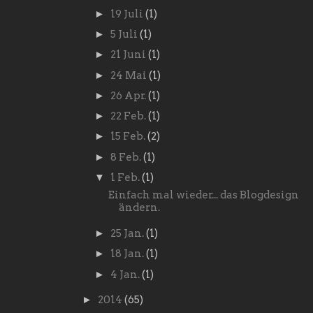
►
19 Juli
(1)
►
5 Juli
(1)
►
21 Juni
(1)
►
24 Mai
(1)
►
26 Apr.
(1)
►
22 Feb.
(1)
►
15 Feb.
(2)
►
8 Feb.
(1)
▼
1 Feb.
(1)
Einfach mal wieder... das Blogdesign
ändern.
►
25 Jan.
(1)
►
18 Jan.
(1)
►
4 Jan.
(1)
►
2014
(65)