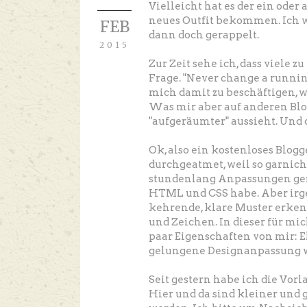
Vielleicht hat es der ein ode
neues Outfit bekommen. Ich wa
FEB
dann doch gerappelt.
2015
Zur Zeit sehe ich, dass viele
Frage. "Never change a runnin
mich damit zu beschäftigen, 
Was mir aber auf anderen Blog
"aufgeräumter" aussieht. Und d
Ok, also ein kostenloses Blog
durchgeatmet, weil so garnich
stundenlang Anpassungen gem
HTML und CSS habe. Aber irge
kehrende, klare Muster erken
und Zeichen. In dieser für mi
paar Eigenschaften von mir: E
gelungene Designanpassung wi
Seit gestern habe ich die Vorla
Hier und da sind kleiner und 