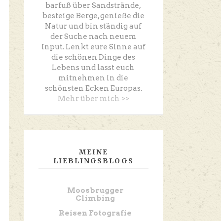
barfuß über Sandstrände,
besteige Berge, genieße die
Natur und bin ständig auf
der Suche nach neuem
Input. Lenkt eure Sinne auf
die schönen Dinge des
Lebens und lasst euch
mitnehmen in die
schönsten Ecken Europas.
Mehr über mich >>
MEINE
LIEBLINGSBLOGS
Moosbrugger
Climbing
Reisen Fotografie