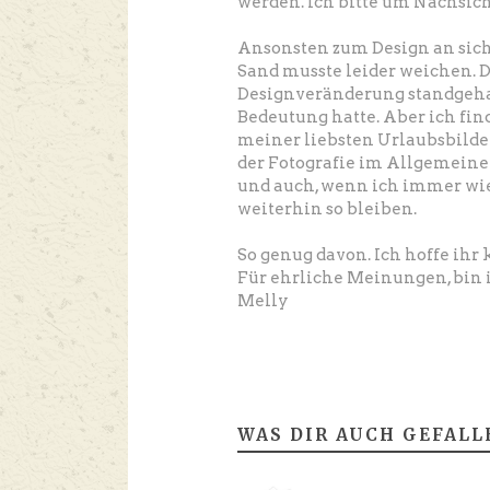
werden. Ich bitte um Nachsich
Ansonsten zum Design an sic
Sand musste leider weichen. Da
Designveränderung standgehal
Bedeutung hatte. Aber ich find
meiner liebsten Urlaubsbilder
der Fotografie im Allgemeine
und auch, wenn ich immer wie
weiterhin so bleiben.
So genug davon. Ich hoffe ihr
Für ehrliche Meinungen, bin 
Melly
WAS DIR AUCH GEFALL