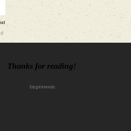
ost
ed
Thanks for reading!
Impressum