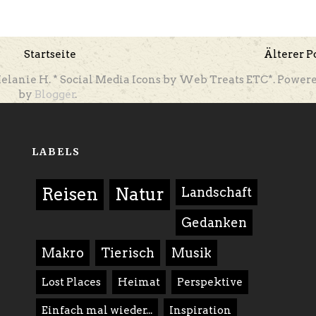
Startseite
Älterer P
elanie H. * Social Media Icons by Web Treats ETC*. Power
by
Blogger
.
LABELS
Reisen
Natur
Landschaft
Gedanken
Makro
Tierisch
Musik
Lost Places
Heimat
Perspektive
Einfach mal wieder...
Inspiration