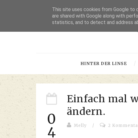
This site uses cookies from Google to de
are shared with Google along with perfo
statistics, and to detect and address a
-
HINTER DER LINSE
Einfach mal w
ändern.
0
Melly
/
2 Kommenta
4