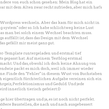
r andere von euch schon gesehen: Mein Blog hat ein
r mit dem Alten zwar recht zufrieden, aber mich hat's
 zu Wordpress wechseln. Aber das kam für mich nicht in
g system" oder so. Ich habe schlichtweg keine Lust
was man bei solch einem Wechsel beachten muss.
s auffällt ist, dass das Design mit dem Wechsel
as gefällt mir meist ganz gut.
ger-Template runtergeladen und erstmal tief
ts gepasst hat. Auf meinem Testblog erstmal
acht. Und das, obwohl ich doch keine Ahnung von
ndwie packt es mich doch, weil ich immer wieder
ne. Finde den "Fehler" in diesem Wust von Buchstaben
ch eigentlich fürchterlichen Aufgabe vereinen sich ein
hrgeiz, Perfektionismus und Geduld. Und jede
rd innerlich tierisch gefeiert:D
ge hier übertragen und ja, es ist noch nicht perfekt.
gößere Baustellen, die nach und nach ausgebessert