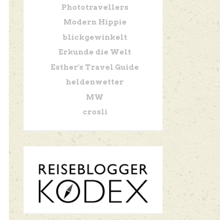
Phototravellers
Modern Hippie
blickgewinkelt
Erkunde die Welt
Esther's Travel Guide
heldenwetter
MW
crosli