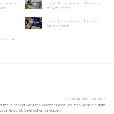
. sich von
Einfach mal wieder... das Auto
sen.
stehen lassen
Einfach mal wieder... bewusst
Musik hören
 da sitzen,
Donnerstag, Februar 05, 2015
etzt mal einer der wenigen Blogger-Blogs wo man nicht auf dem
Blogger-Blog ist. Sehr schön geworden.