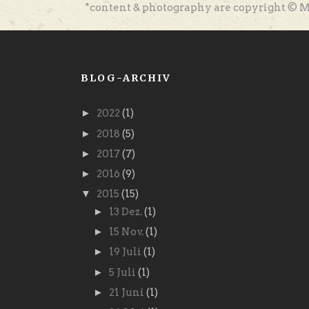
*content & photography are copyright © M
BLOG-ARCHIV
►
2022
(1)
►
2018
(5)
►
2017
(7)
►
2016
(9)
▼
2015
(15)
►
13 Dez.
(1)
►
15 Nov.
(1)
►
19 Juli
(1)
►
5 Juli
(1)
►
21 Juni
(1)