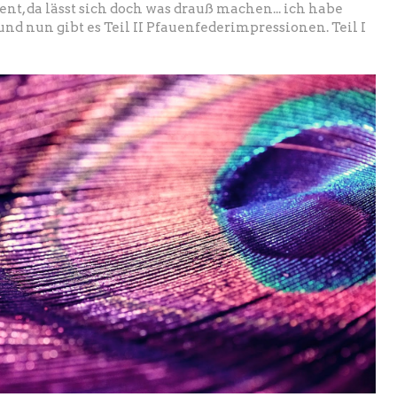
ent, da lässt sich doch was drauß machen... ich habe
 und nun gibt es Teil II Pfauenfederimpressionen. Teil I