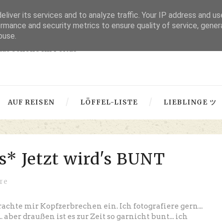
liver its services and to analyze traffic. Your IP address and u
thru lensed eyes
rmance and security metrics to ensure quality of service, gene
buse.
 das Schöne im Fokus -
AUF REISEN
LÖFFEL-LISTE
LIEBLINGE ツ
s* Jetzt wird's BUNT
re
chte mir Kopfzerbrechen ein. Ich fotografiere gern...
 aber draußen ist es zur Zeit so garnicht bunt... ich