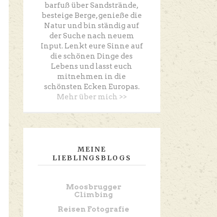
barfuß über Sandstrände,
besteige Berge, genieße die
Natur und bin ständig auf
der Suche nach neuem
Input. Lenkt eure Sinne auf
die schönen Dinge des
Lebens und lasst euch
mitnehmen in die
schönsten Ecken Europas.
Mehr über mich >>
MEINE
LIEBLINGSBLOGS
Moosbrugger
Climbing
Reisen Fotografie