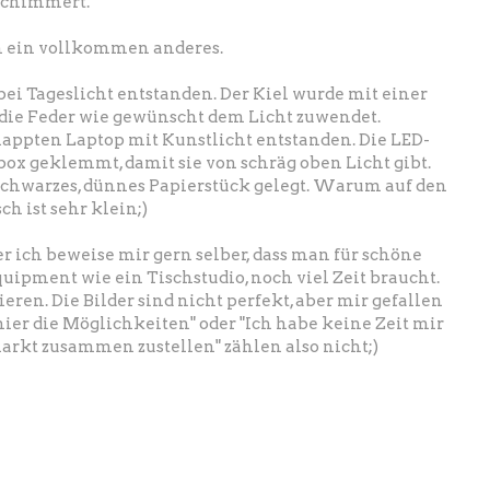
 schimmert.
ch ein vollkommen anderes.
bei Tageslicht entstanden. Der Kiel wurde mit einer
ch die Feder wie gewünscht dem Licht zuwendet.
appten Laptop mit Kunstlicht entstanden. Die LED-
tbox geklemmt, damit sie von schräg oben Licht gibt.
 schwarzes, dünnes Papierstück gelegt. Warum auf den
h ist sehr klein;)
er ich beweise mir gern selber, dass man für schöne
quipment wie ein Tischstudio, noch viel Zeit braucht.
ren. Die Bilder sind nicht perfekt, aber mir gefallen
hier die Möglichkeiten" oder "Ich habe keine Zeit mir
arkt zusammen zustellen" zählen also nicht;)