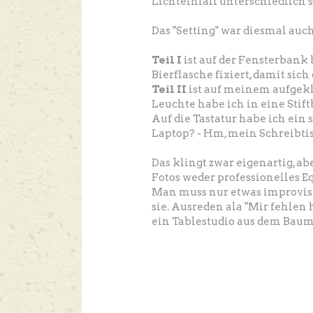
Lichteinfall unterschiedlich
Das "Setting" war diesmal au
Teil I
ist auf der Fensterbank 
Bierflasche fixiert, damit si
Teil II
ist auf meinem aufgekl
Leuchte habe ich in eine Stif
Auf die Tastatur habe ich ein
Laptop? - Hm, mein Schreibtisc
Das klingt zwar eigenartig, ab
Fotos weder professionelles E
Man muss nur etwas improvisie
sie. Ausreden ala "Mir fehlen 
ein Tablestudio aus dem Baum