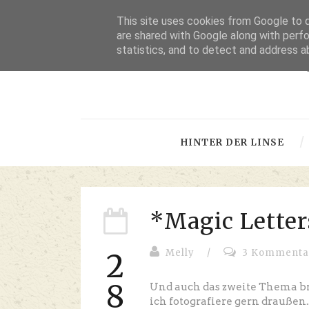
This site uses cookies from Google to de
are shared with Google along with perfo
statistics, and to detect and address a
-
HINTER DER LINSE
*Magic Letter
Melly
/
3 Kommenta
2
8
Und auch das zweite Thema bra
ich fotografiere gern draußen...