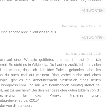
ANTWORTEN
Donnerstag, Januar 29, 2015
d eine schöne Idee. Sieht klasse aus.
ANTWORTEN
Samstag, Januar 31, 2015
ein auf einer Website geführtes und damit meist öffentlich
al. So steht es in Wikipedia. Du hast es zusätzlich mit vielen
lltest wissen, dass ich dich über Paleica gefunden habe. Ich
nn du auch mal auf meinem Blog vorbei surfst und einen
piel gibt es ein Announcement hinsichtlich eines neuen
ica.wordpress.com und mir. Am kommenden Montag startet es.
ust, mit zu machen?! Bei den hier gezeigten guten Bildern von dir
cherung für das Projekt. Näheres unter:
ntag-der-2-februar-2015/
der von dir zu lesen.