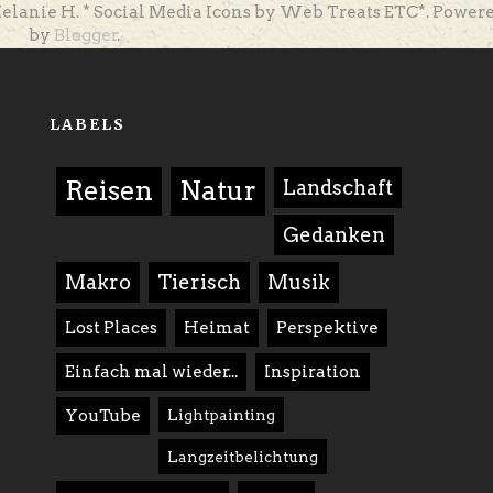
elanie H. * Social Media Icons by Web Treats ETC*. Power
by
Blogger
.
LABELS
Reisen
Natur
Landschaft
Gedanken
Makro
Tierisch
Musik
Lost Places
Heimat
Perspektive
Einfach mal wieder...
Inspiration
YouTube
Lightpainting
Langzeitbelichtung