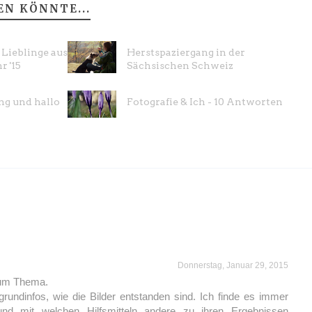
EN KÖNNTE...
Lieblinge aus
Herstspaziergang in der
r '15
Sächsischen Schweiz
ng und hallo
Fotografie & Ich - 10 Antworten
Donnerstag, Januar 29, 2015
zum Thema.
grundinfos, wie die Bilder entstanden sind. Ich finde es immer
nd mit welchen Hilfsmitteln andere zu ihren Ergebnissen