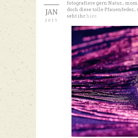
fotografiere gern Natur... mom
doch diese tolle Pfauenfeder...
JAN
seht ihr
hier
.
2015