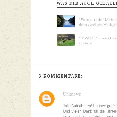
WAS DIR AUCH GEFALL
*Fotoparade* Meine 
dem zweiten Halbjah
*BIWYFI* green livi
zurück
3 KOMMENTARE:
Unknown
Tolle Aufnahmen! Passen gut 
Und vielen Dank für die Hinter
spannend zu erfahren, wie u