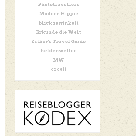
Phototravellers
Modern Hippie
blickgewinkelt
Erkunde die Welt
Esther's Travel Guide
heldenwetter
MW
crosli