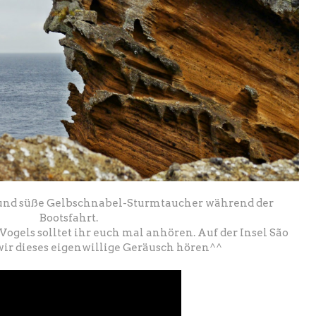
he und süße Gelbschnabel-Sturmtaucher während der
Bootsfahrt.
Vogels solltet ihr euch mal anhören. Auf der Insel
São
wir dieses eigenwillige Geräusch hören^^