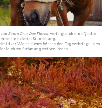
e von
Santa Cruz Das Flores
verfolgte ich eine Qualle
immt eine viertel Stunde lang.
primitiver Weise dieses Wesen den Tag verbringt - sich
der leichten Strömung treiben lassen...