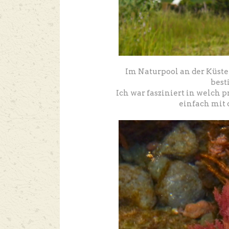
Im Naturpool an der Küst
best
Ich war fasziniert in welch 
einfach mit 