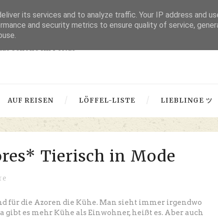
liver its services and to analyze traffic. Your IP address and u
thru lensed eyes
rmance and security metrics to ensure quality of service, gene
buse.
 das Schöne im Fokus -
AUF REISEN
LÖFFEL-LISTE
LIEBLINGE ツ
ores* Tierisch in Mode
re
ind für die Azoren die Kühe. Man sieht immer irgendwo
a gibt es mehr Kühe als Einwohner, heißt es. Aber auch