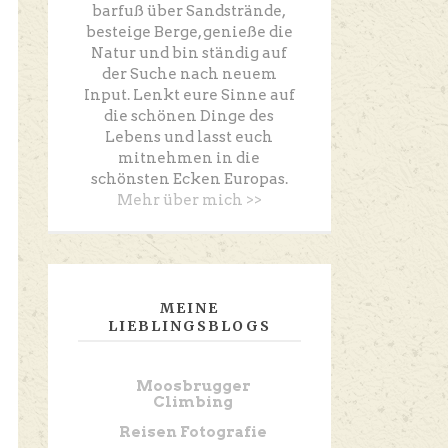
barfuß über Sandstrände,
besteige Berge, genieße die
Natur und bin ständig auf
der Suche nach neuem
Input. Lenkt eure Sinne auf
die schönen Dinge des
Lebens und lasst euch
mitnehmen in die
schönsten Ecken Europas.
Mehr über mich >>
MEINE
LIEBLINGSBLOGS
Moosbrugger
Climbing
Reisen Fotografie