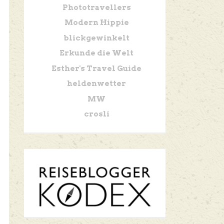
Phototravellers
Modern Hippie
blickgewinkelt
Erkunde die Welt
Esther's Travel Guide
heldenwetter
MW
crosli