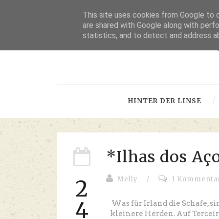
This site uses cookies from Google to de
are shared with Google along with perfo
statistics, and to detect and address a
-
HINTER DER LINSE
*Ilhas dos Aç
Melly
/
1 Kommenta
2
4
Was für Irland die Schafe, s
kleinere Herden. Auf Terceir