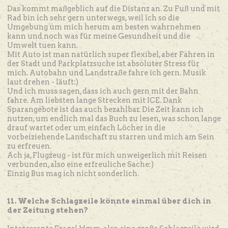
Das kommt maßgeblich auf die Distanz an. Zu Fuß und mit
Rad bin ich sehr gern unterwegs, weil ich so die
Umgebung um mich herum am besten wahrnehmen
kann und noch was für meine Gesundheit und die
Umwelt tuen kann.
Mit Auto ist man natürlich super flexibel, aber Fahren in
der Stadt und Parkplatzsuche ist absoluter Stress für
mich. Autobahn und Landstraße fahre ich gern. Musik
laut drehen - läuft:)
Und ich muss sagen, dass ich auch gern mit der Bahn
fahre. Am liebsten lange Strecken mit ICE. Dank
Sparangebote ist das auch bezahlbar. Die Zeit kann ich
nutzen, um endlich mal das Buch zu lesen, was schon lange
drauf wartet oder um einfach Löcher in die
vorbeiziehende Landschaft zu starren und mich am Sein
zu erfreuen.
Ach ja, Flugzeug - ist für mich unweigerlich mit Reisen
verbunden, also eine erfreuliche Sache:)
Einzig Bus mag ich nicht sonderlich.
11. Welche Schlagzeile könnte einmal über dich in
der Zeitung stehen?