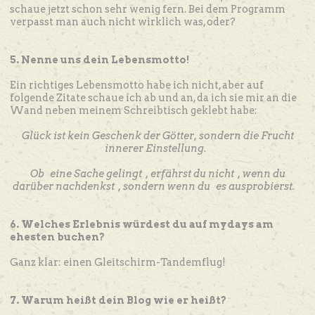
schaue jetzt schon sehr wenig fern. Bei dem Programm
verpasst man auch nicht wirklich was, oder?
5. Nenne uns dein Lebensmotto!
Ein richtiges Lebensmotto habe ich nicht, aber auf
folgende Zitate schaue ich ab und an, da ich sie mir an die
Wand neben meinem Schreibtisch geklebt habe:
Glück ist kein Geschenk der Götter, sondern die Frucht
innerer Einstellung.
Ob
eine
Sache gelingt
,
erfährst du nicht
,
wenn du
darüber nachdenkst
,
sondern wenn du
es
ausprobierst.
6. Welches Erlebnis würdest du auf mydays am
ehesten buchen?
Ganz klar: einen Gleitschirm-Tandemflug!
7. Warum heißt dein Blog wie er heißt?