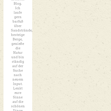
Blog.
Ich
laufe
gern
barfuß
über
Sandstrände,
besteige
Berge,
genieße
die
Natur
und bin
ständig
auf der
Suche
nach
neuem
Input.
Lenkt
eure
Sinne
auf die
schönen
Dinge