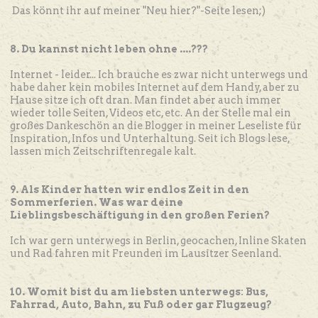
Das könnt ihr auf meiner "Neu hier?"-Seite lesen;)
8. Du kannst nicht leben ohne ....???
Internet - leider... Ich brauche es zwar nicht unterwegs und
habe daher kein mobiles Internet auf dem Handy, aber zu
Hause sitze ich oft dran. Man findet aber auch immer
wieder tolle Seiten, Videos etc, etc. An der Stelle mal ein
großes Dankeschön an die Blogger in meiner Leseliste für
Inspiration, Infos und Unterhaltung. Seit ich Blogs lese,
lassen mich Zeitschriftenregale kalt.
9. Als Kinder hatten wir endlos Zeit in den
Sommerferien. Was war deine
Lieblingsbeschäftigung in den großen Ferien?
Ich war gern unterwegs in Berlin, geocachen, Inline Skaten
und Rad fahren mit Freunden im Lausitzer Seenland.
10. Womit bist du am liebsten unterwegs: Bus,
Fahrrad, Auto, Bahn, zu Fuß oder gar Flugzeug?