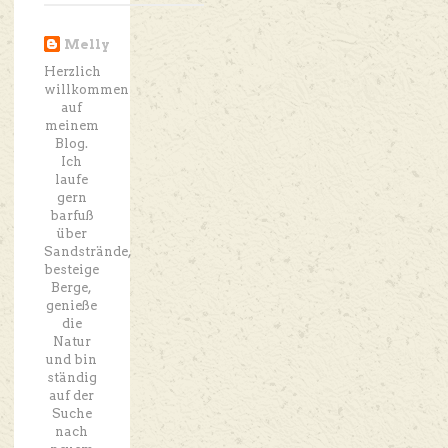
Melly
Herzlich
willkommen
auf
meinem
Blog.
Ich
laufe
gern
barfuß
über
Sandstrände,
besteige
Berge,
genieße
die
Natur
und bin
ständig
auf der
Suche
nach